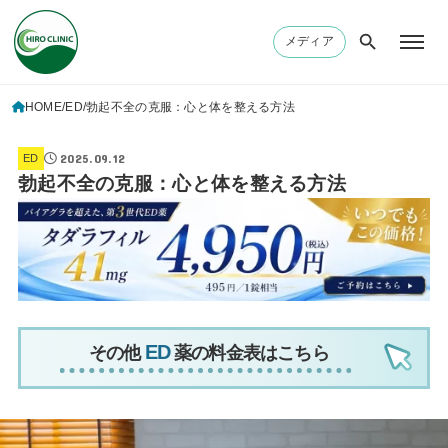
メディア
HOME
ED
勃起不全の克服：心と体を整える方法
2025.09.12
ED
勃起不全の克服：心と体を整える方法
その他
薬の料金表はこちら