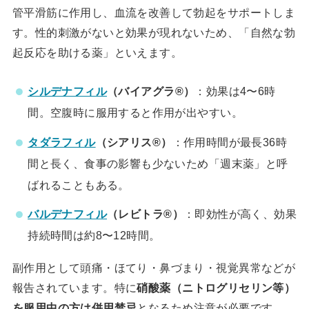
管平滑筋に作用し、血流を改善して勃起をサポートしま
す。性的刺激がないと効果が現れないため、「自然な勃
起反応を助ける薬」といえます。
シルデナフィル
（バイアグラ®）
：効果は4〜6時
間。空腹時に服用すると作用が出やすい。
タダラフィル
（シアリス®）
：作用時間が最長36時
間と長く、食事の影響も少ないため「週末薬」と呼
ばれることもある。
バルデナフィル
（レビトラ®）
：即効性が高く、効果
持続時間は約8〜12時間。
副作用として頭痛・ほてり・鼻づまり・視覚異常などが
報告されています。特に
硝酸薬（ニトログリセリン等）
を服用中の方は併用禁忌
となるため注意が必要です。