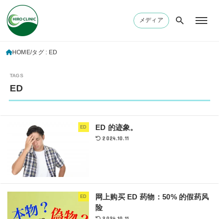
メディア
HOME
タグ : ED
ED
ED 的迹象。
ED
2024.10.11
网上购买 ED 药物：50% 的假药风
ED
险
2024.10.11