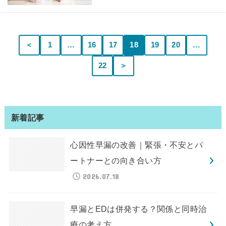
＜
1
…
16
17
18
19
20
…
22
＞
新着記事
心因性早漏の改善｜緊張・不安とパ
ートナーとの向き合い方
2026.07.18
早漏とEDは併発する？関係と同時治
療の考え方