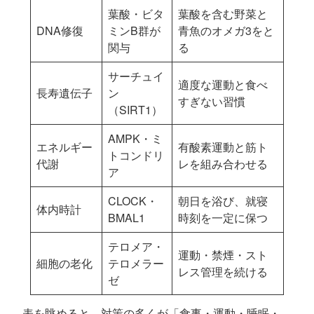
葉酸・ビタ
葉酸を含む野菜と
DNA修復
ミンB群が
青魚のオメガ3をと
関与
る
サーチュイ
適度な運動と食べ
長寿遺伝子
ン
すぎない習慣
（SIRT1）
AMPK・ミ
エネルギー
有酸素運動と筋ト
トコンドリ
代謝
レを組み合わせる
ア
CLOCK・
朝日を浴び、就寝
体内時計
BMAL1
時刻を一定に保つ
テロメア・
運動・禁煙・スト
細胞の老化
テロメラー
レス管理を続ける
ゼ
表を眺めると、対策の多くが「食事・運動・睡眠・