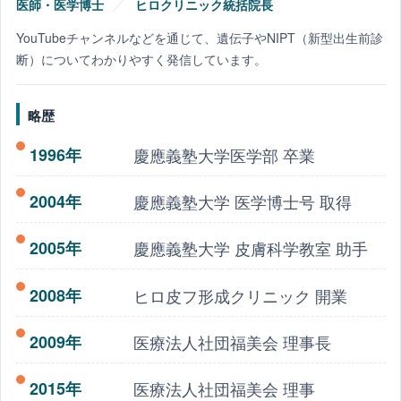
／
医師・医学博士
ヒロクリニック統括院長
シ
YouTubeチャンネルなどを通じて、遺伝子やNIPT（新型出生前診
ョ
断）についてわかりやすく発信しています。
ン
略歴
1996年
慶應義塾大学医学部 卒業
2004年
慶應義塾大学 医学博士号 取得
2005年
慶應義塾大学 皮膚科学教室 助手
2008年
ヒロ皮フ形成クリニック 開業
2009年
医療法人社団福美会 理事長
2015年
医療法人社団福美会 理事