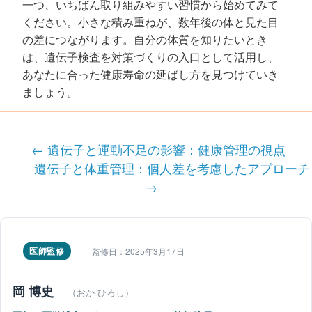
一つ、いちばん取り組みやすい習慣から始めてみて
ください。小さな積み重ねが、数年後の体と見た目
の差につながります。自分の体質を知りたいとき
は、遺伝子検査を対策づくりの入口として活用し、
あなたに合った健康寿命の延ばし方を見つけていき
ましょう。
投
← 遺伝子と運動不足の影響：健康管理の視点
稿
遺伝子と体重管理：個人差を考慮したアプローチ
ナ
→
ビ
ゲ
医師監修
監修日：2025年3月17日
ー
岡 博史
（おか ひろし）