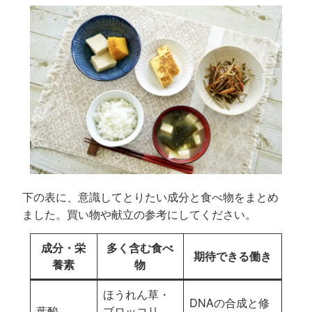
下の表に、意識してとりたい成分と食べ物をまとめ
ました。買い物や献立の参考にしてください。
成分・栄
多く含む食べ
期待できる働き
養素
物
ほうれん草・
DNAの合成と修
葉酸
ブロッコリ