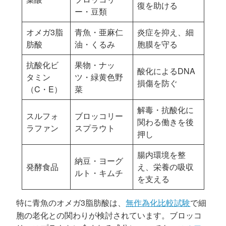
復を助ける
ー・豆類
オメガ3脂
青魚・亜麻仁
炎症を抑え、細
肪酸
油・くるみ
胞膜を守る
抗酸化ビ
果物・ナッ
酸化によるDNA
タミン
ツ・緑黄色野
損傷を防ぐ
（C・E）
菜
解毒・抗酸化に
スルフォ
ブロッコリー
関わる働きを後
ラファン
スプラウト
押し
腸内環境を整
納豆・ヨーグ
発酵食品
え、栄養の吸収
ルト・キムチ
を支える
特に青魚のオメガ3脂肪酸は、
無作為化比較試験
で細
胞の老化との関わりが検討されています。ブロッコ