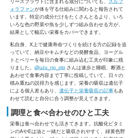
リースプラウトに含まれる成分についても、
スルフ
ォラファン
が体を守る仕組みに関わると報告されて
います。特定の成分だけをたくさんとるより、いろ
いろな色の野菜や魚を少しずつ組み合わせる方が、
結果として幅広い栄養をカバーできます。
私自身、X上で健康寿命づくりを続ける方の記録を追
っていて、納豆やキムチなどの発酵食品、ヨーグル
トとベリーを毎日の食事に組み込む工夫が印象に残
りました。
@uzu_no_oto
さんは速歩と睡眠、断酒と
あわせて食事内容まで丁寧に投稿していて、日々の
積み重ねの説得力を感じます。栄養の吸収は遺伝子
による個人差もあり、
遺伝子と栄養吸収の記事
もあ
わせて読むと自分に合う調整が見えてきます。
調理と食べ合わせのひと工夫
栄養は食べ合わせでも活きてきます。抗酸化ビタミ
ンのAやEは油と一緒だと吸収されやすく、緑黄色野