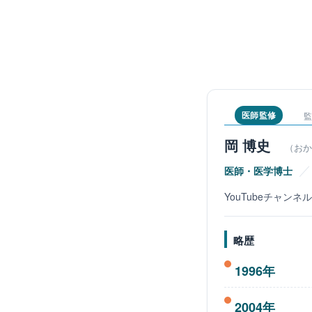
医師監修
監
岡 博史
（おか
／
医師・医学博士
YouTubeチャ
略歴
1996年
2004年