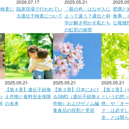
2026.07.17
2025.05.21
2025.05
子検査に
臨床現場で行われてい
「眼の色」はなぜ人に
肥満と
る遺伝子検査について
よって違う？遺伝と科
食事、
学が解き明かす私たち
な複雑
の虹彩の秘密
2025.05.21
2025.05.21
2025.05.21
【第４章】遺伝子組換
【第３章】日本におけ
【第２章】バ
わ
え作物と食料安全保障
るGMO（遺伝子組換え
という幻想 —
解
の未来
作物）およびゲノム編
然」や「オー
集食品の役割と受容
ク」は必ずし
全」とは限ら