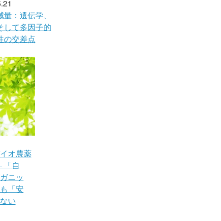
.21
減量：遺伝学、
そして多因子的
性の交差点
イオ農薬
 「自
ガニッ
も「安
ない