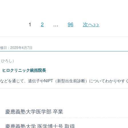
1
2
…
96
次へ>>
修日：2025年4月7日
 ひろし）
ヒロクリニック統括院長
ンネルなどを通じて、遺伝子やNIPT（新型出生前診断）についてわかりや
慶應義塾大学医学部 卒業
慶應義塾大学 医学博士号 取得