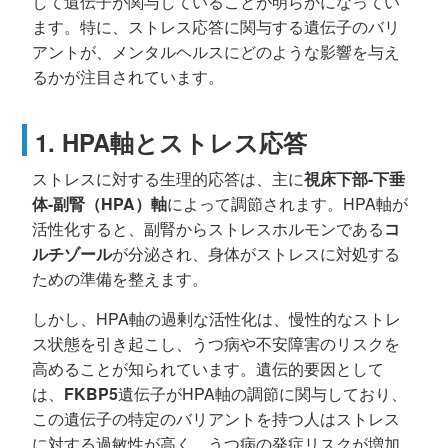
して遺伝子が関与していることが明らかになってい
ます。特に、ストレス応答に関与する遺伝子のバリ
アントが、メンタルヘルスにどのような影響を与え
るかが注目されています。
1. HPA軸とストレス応答
ストレスに対する生理的応答は、主に
視床下部-下垂
体-副腎（HPA）軸
によって調節されます。HPA軸が
活性化すると、副腎からストレスホルモンである
コ
ルチゾール
が分泌され、身体がストレスに対処する
ための準備を整えます。
しかし、HPA軸の過剰な活性化は、慢性的なストレ
ス状態を引き起こし、うつ病や不安障害のリスクを
高めることが知られています。遺伝的要因として
は、
FKBP5
遺伝子がHPA軸の調節に関与しており、
この遺伝子の特定のバリアントを持つ人はストレス
に対する過敏性が高く、うつ病の発症リスクが増加