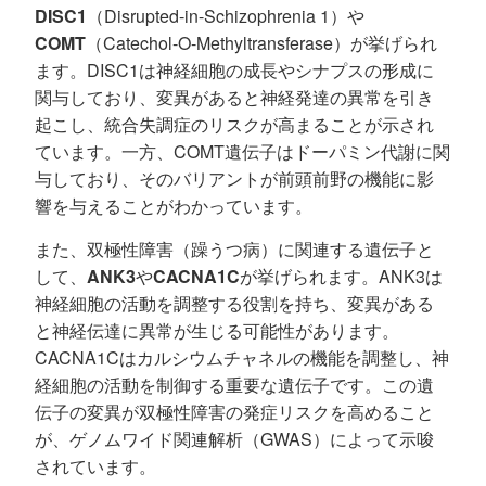
DISC1
（Disrupted-in-Schizophrenia 1）や
COMT
（Catechol-O-Methyltransferase）が挙げられ
ます。DISC1は神経細胞の成長やシナプスの形成に
関与しており、変異があると神経発達の異常を引き
起こし、統合失調症のリスクが高まることが示され
ています。一方、COMT遺伝子はドーパミン代謝に関
与しており、そのバリアントが前頭前野の機能に影
響を与えることがわかっています。
また、双極性障害（躁うつ病）に関連する遺伝子と
して、
ANK3
や
CACNA1C
が挙げられます。ANK3は
神経細胞の活動を調整する役割を持ち、変異がある
と神経伝達に異常が生じる可能性があります。
CACNA1Cはカルシウムチャネルの機能を調整し、神
経細胞の活動を制御する重要な遺伝子です。この遺
伝子の変異が双極性障害の発症リスクを高めること
が、ゲノムワイド関連解析（GWAS）によって示唆
されています。