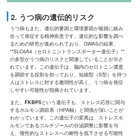
2. うつ病の遺伝的リスク
うつ病もまた、遺伝的要因と環境要因が複雑に絡み
合って発症する精神疾患です。遺伝的な影響を調べ
るための研究が進められており、GWASの結果、
**SLC6A4（セロトニントランスポーター遺伝子）**
の多型がうつ病のリスクと関連していることが示さ
れています。この遺伝子は、脳内のセロトニン濃度
を調節する役割を担っており、短縮型（S型）を持つ
人はストレスに対する脆弱性が高く、うつ病を発症
しやすい可能性が指摘されています。
また、
FKBP5
という遺伝子も、ストレス応答に関与
するホルモン調節系（HPA軸）と関係が深いことが
わかっています。この遺伝子の変異は、ストレスホ
ルモンであるコルチゾールの分泌調整に影響を与
え、慢性的なストレスへの耐性を低下させる可能性