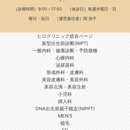
［診療時間］9:00～17:50
［休診日］毎週木曜日・日
曜日・祝日
［運営責任者］岡 浩子
ヒロクリニック総合ページ
新型出生前診断(NIPT)
一般内科・健康診断・予防接種
心療内科
泌尿器科
形成外科・皮膚科
美容皮膚科・美容外科
美容点滴・美容注射
小児科
婦人科
DNA出生前親子鑑定(NIPPT)
MEN’S
植毛