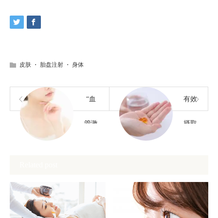
皮肤
・
胎盘注射
・
身体
“血
有效
管激
摄取
光”
叶酸
Related post
可以
帮助