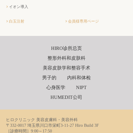
イオン導入
白玉注射
会員様専用ページ
HIRO诊所总页
整形外科和皮肤科
美容皮肤学和整容手术
男子的
内科和体检
心身医学
NIPT
HUMEDIT公司
ヒロクリニック 美容皮膚科・美容外科
〒332-0017 埼玉県川口市栄町3-11-27 Hiro Build 3F
［診療時間］9:00～17:50