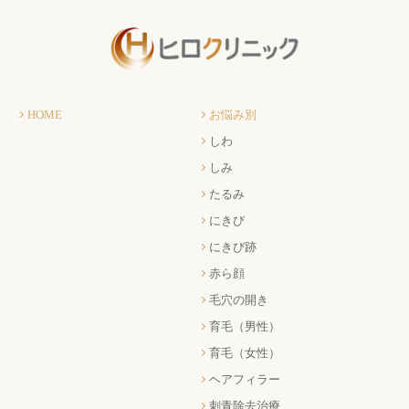
HOME
お悩み別
しわ
しみ
たるみ
にきび
にきび跡
赤ら顔
毛穴の開き
育毛（男性）
育毛（女性）
ヘアフィラー
刺青除去治療