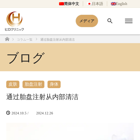
简体中文
日本語
English
メディア
コラム一覧
通过胎盘注射从内部清洁
Home
ブログ
皮肤
胎盘注射
身体
通过胎盘注射从内部清洁
2024.10.5
/
2024.12.26