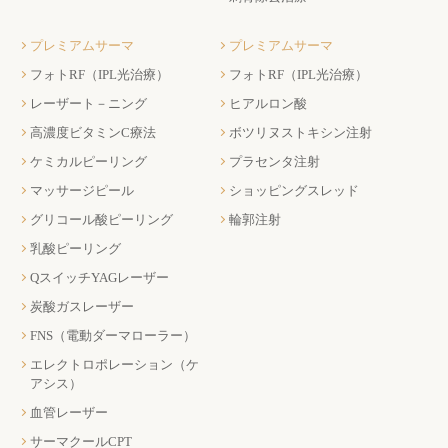
プレミアムサーマ
プレミアムサーマ
フォトRF（IPL光治療）
フォトRF（IPL光治療）
レーザート－ニング
ヒアルロン酸
高濃度ビタミンC療法
ボツリヌストキシン注射
ケミカルピーリング
プラセンタ注射
マッサージピール
ショッピングスレッド
グリコール酸ピーリング
輪郭注射
乳酸ピーリング
QスイッチYAGレーザー
炭酸ガスレーザー
FNS（電動ダーマローラー）
エレクトロポレーション（ケ
アシス）
血管レーザー
サーマクールCPT