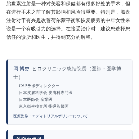
胎盘素注射是一种对美容和保健都有很多好处的手术，但
在进行手术之前了解其影响和风险很重要。特别是，胎盘
注射对于有兴趣改善荷尔蒙平衡和恢复疲劳的中年女性来
说是一个有吸引力的选择。在接受治疗时，建议您选择您
信任的诊所和医生，并得到充分的解释。
岡 博史
ヒロクリニック統括院長（医師・医学博
士）
CAPラボディレクター
日本皮膚科学会 皮膚科専門医
日本医師会 産業医
東京衛生検査所 指導監督医
医療監修・エディトリアルポリシーについて