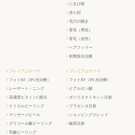
にきび跡
赤ら顔
毛穴の開き
育毛（男性）
育毛（女性）
ヘアフィラー
刺青除去治療
プレミアムサーマ
プレミアムサーマ
フォトRF（IPL光治療）
フォトRF（IPL光治療）
レーザート－ニング
ヒアルロン酸
高濃度ビタミンC療法
ボツリヌストキシン注射
ケミカルピーリング
プラセンタ注射
マッサージピール
ショッピングスレッド
グリコール酸ピーリング
輪郭注射
乳酸ピーリング