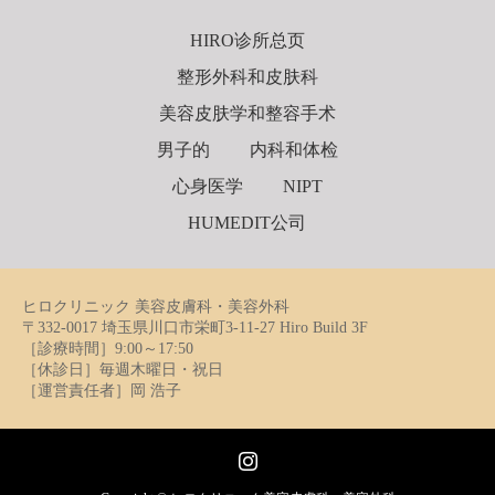
HIRO诊所总页
整形外科和皮肤科
美容皮肤学和整容手术
男子的
内科和体检
心身医学
NIPT
HUMEDIT公司
ヒロクリニック 美容皮膚科・美容外科
〒332-0017 埼玉県川口市栄町3-11-27 Hiro Build 3F
［診療時間］9:00～17:50
［休診日］毎週木曜日・祝日
［運営責任者］岡 浩子
Instagram