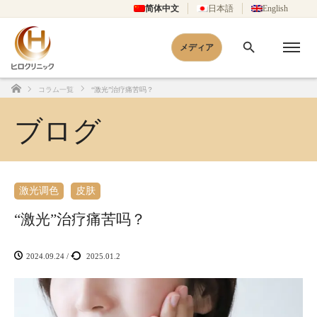
简体中文
日本語
English
メディア
コラム一覧
“激光”治疗痛苦吗？
Home
ブログ
激光调色
皮肤
“激光”治疗痛苦吗？
2024.09.24
/
2025.01.2