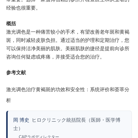
经验也很重要。
概括
激光调色是一种痛苦较小的手术，有望改善老年斑和黄褐
斑，同时减轻皮肤负担。通过适当的护理和定期治疗，您
可以保持洁净美丽的肌肤。美丽肌肤的捷径是提前向诊所
咨询任何疑虑或疼痛，并接受适合您的治疗。
参考文献
激光调色治疗黄褐斑的功效和安全性：系统评价和荟萃分
析
岡 博史
ヒロクリニック統括院長（医師・医学博
士）
CAPラボディレクター