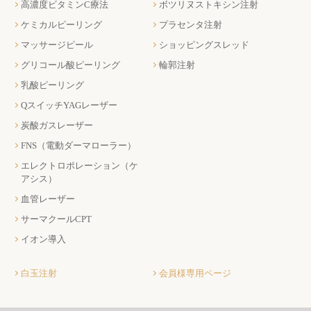
高濃度ビタミンC療法
ボツリヌストキシン注射
ケミカルピーリング
プラセンタ注射
マッサージピール
ショッピングスレッド
グリコール酸ピーリング
輪郭注射
乳酸ピーリング
QスイッチYAGレーザー
炭酸ガスレーザー
FNS（電動ダーマローラー）
エレクトロポレーション（ケ
アシス）
血管レーザー
サーマクールCPT
イオン導入
白玉注射
会員様専用ページ