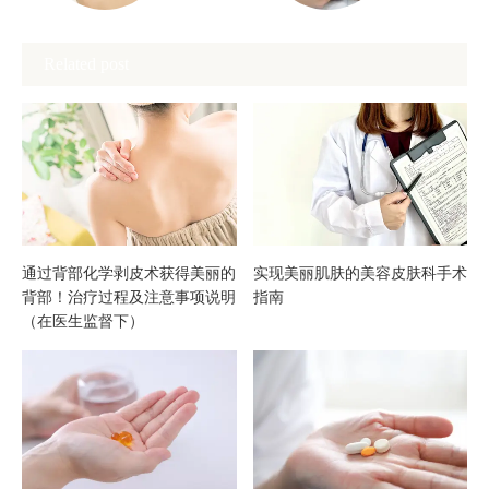
的是
心下
Related post
很容
巴下
易被
垂
忽
视！？
通过背部化学剥皮术获得美丽的
实现美丽肌肤的美容皮肤科手术
背部！治疗过程及注意事项说明
指南
颈部
（在医生监督下）
皱纹
的对
策