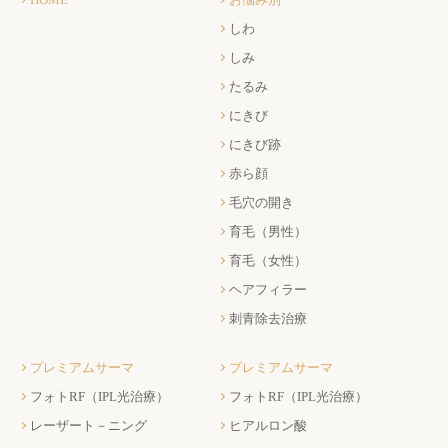
しわ
しみ
たるみ
にきび
にきび跡
赤ら顔
毛穴の開き
育毛（男性）
育毛（女性）
ヘアフィラー
刺青除去治療
プレミアムサーマ
プレミアムサーマ
フォトRF（IPL光治療）
フォトRF（IPL光治療）
レーザート－ニング
ヒアルロン酸