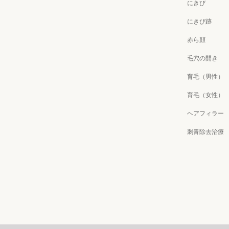
にきび
にきび跡
赤ら顔
毛穴の開き
育毛（男性）
育毛（女性）
ヘアフィラー
刺青除去治療