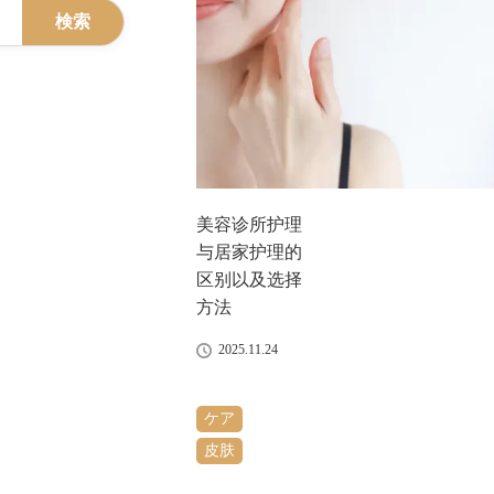
検索
美容诊所护理
与居家护理的
区别以及选择
方法
2025.11.24
ケア
皮肤