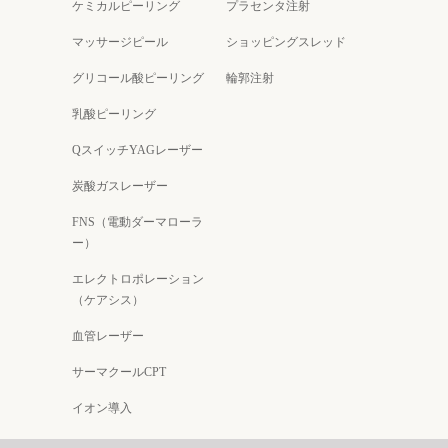
ケミカルピーリング
プラセンタ注射
マッサージピール
ショッピングスレッド
グリコール酸ピーリング
輪郭注射
乳酸ピーリング
QスイッチYAGレーザー
炭酸ガスレーザー
FNS（電動ダーマローラ
ー）
エレクトロポレーション
（ケアシス）
血管レーザー
サーマクールCPT
イオン導入