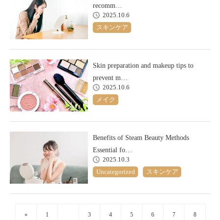
recomm…
2025.10.6
スキンケア
Skin preparation and makeup tips to
prevent m…
2025.10.6
メイク
Benefits of Steam Beauty Methods
Essential fo…
2025.10.3
Uncategorized
スキンケア
«
1
2
3
4
5
6
7
8