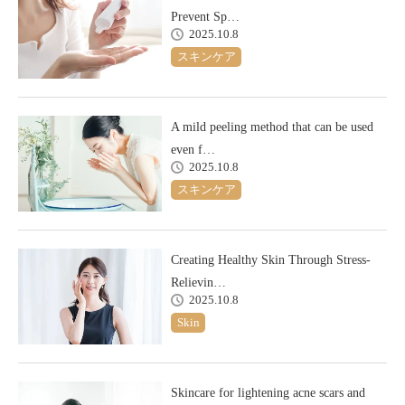
Prevent Sp…
2025.10.8
スキンケア
A mild peeling method that can be used
even f…
2025.10.8
スキンケア
Creating Healthy Skin Through Stress-
Relievin…
2025.10.8
Skin
Skincare for lightening acne scars and