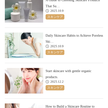
A Guide to Choosing Skincare Products
That Su…
2025.10.9
スキンケア
Daily Skincare Habits to Achieve Poreless
Ski…
2025.10.9
スキンケア
Start skincare with gentle organic
products.
2025.12.2
スキンケア
How to Build a Skincare Routine to