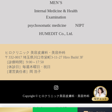
MEN’S
Internal Medicine & Health
Examination
psychosomatic medicine
NIPT
HUMEDIT Co., Ltd.
ヒロクリニック 美容皮膚科・美容外科
〒332-0017 埼玉県川口市栄町3-11-27 Hiro Build 3F
［診療時間］9:00～17:50
［休診日］毎週木曜日・祝日
［運営責任者］岡 浩子
Instagram
Copyright ©
ヒロクリニック美容皮膚科・美容外科
AIチャット
简体中文
日本語
English