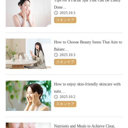
Tips for a Facial Spa That Can Be Easily
Done…
2025.10.3
スキンケア
How to Choose Beauty Items That Aim to
Balanc…
2025.10.3
スキンケア
How to enjoy skin-friendly skincare with
natu…
2025.10.2
スキンケア
Nutrients and Meals to Achieve Clear,