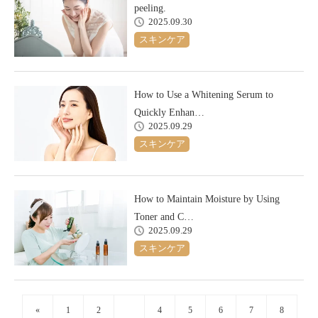
peeling.
2025.09.30
スキンケア
How to Use a Whitening Serum to
Quickly Enhan…
2025.09.29
スキンケア
How to Maintain Moisture by Using
Toner and C…
2025.09.29
スキンケア
«
1
2
3
4
5
6
7
8