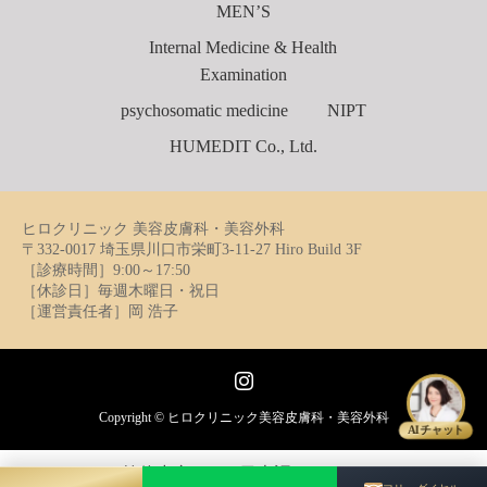
MEN’S
Internal Medicine & Health
Examination
psychosomatic medicine
NIPT
HUMEDIT Co., Ltd.
ヒロクリニック 美容皮膚科・美容外科
〒332-0017 埼玉県川口市栄町3-11-27 Hiro Build 3F
［診療時間］9:00～17:50
［休診日］毎週木曜日・祝日
［運営責任者］岡 浩子
Instagram
Copyright ©
ヒロクリニック美容皮膚科・美容外科
AIチャット
简体中文
日本語
English