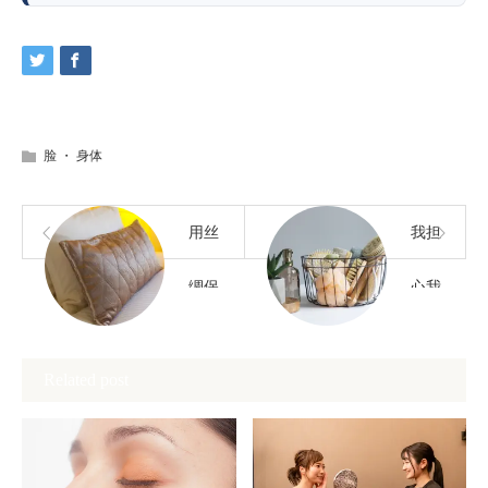
脸
・
身体
用丝
我担
绸保
心我
持你
的皮
Related post
美丽
肤僵
的头
硬