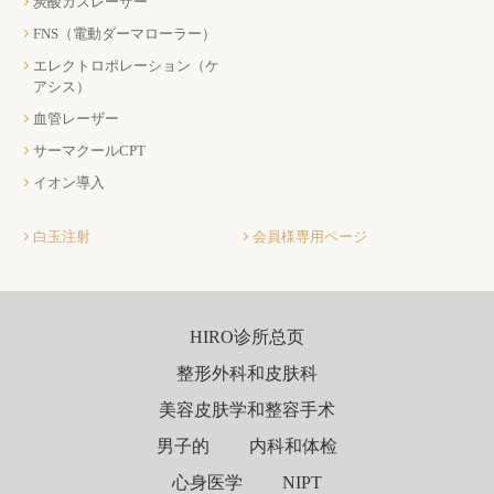
炭酸ガスレーザー
FNS（電動ダーマローラー）
エレクトロポレーション（ケ
アシス）
血管レーザー
サーマクールCPT
イオン導入
白玉注射
会員様専用ページ
HIRO诊所总页
整形外科和皮肤科
美容皮肤学和整容手术
男子的
内科和体检
心身医学
NIPT