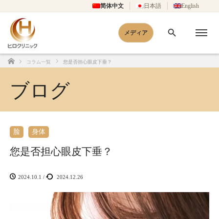
简体中文
日本語
English
メディア
コラム一覧
您是否担心眼皮下垂？
Home
ブログ
脸
身体
您是否担心眼皮下垂？
2024.10.1
/
2024.12.26