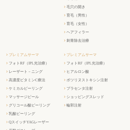
毛穴の開き
育毛（男性）
育毛（女性）
ヘアフィラー
刺青除去治療
プレミアムサーマ
プレミアムサーマ
フォトRF（IPL光治療）
フォトRF（IPL光治療）
レーザート－ニング
ヒアルロン酸
高濃度ビタミンC療法
ボツリヌストキシン注射
ケミカルピーリング
プラセンタ注射
マッサージピール
ショッピングスレッド
グリコール酸ピーリング
輪郭注射
乳酸ピーリング
QスイッチYAGレーザー