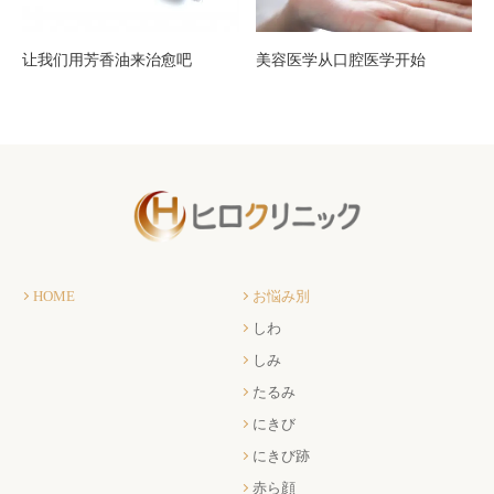
让我们用芳香油来治愈吧
美容医学从口腔医学开始
HOME
お悩み別
しわ
しみ
たるみ
にきび
にきび跡
赤ら顔