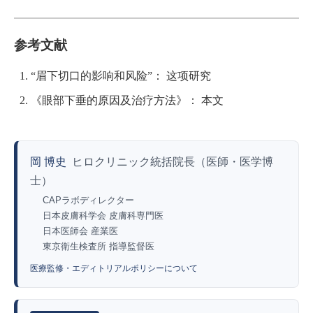
参考文献
“眉下切口的影响和风险”：
这项研究
《眼部下垂的原因及治疗方法》：
本文
岡 博史
ヒロクリニック統括院長（医師・医学博
士）
CAPラボディレクター
日本皮膚科学会 皮膚科専門医
日本医師会 産業医
東京衛生検査所 指導監督医
医療監修・エディトリアルポリシーについて