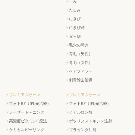
しみ
たるみ
にきび
にきび跡
赤ら顔
毛穴の開き
育毛（男性）
育毛（女性）
ヘアフィラー
刺青除去治療
プレミアムサーマ
プレミアムサーマ
フォトRF（IPL光治療）
フォトRF（IPL光治療）
レーザート－ニング
ヒアルロン酸
高濃度ビタミンC療法
ボツリヌストキシン注射
ケミカルピーリング
プラセンタ注射