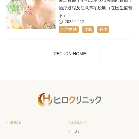
通过背部化学剥皮术获得美丽的背部！
治疗过程及注意事项说明（在医生监督
下）
2025.02.12
化学换肤
皮肤
身体
RETURN HOME
HOME
お悩み別
しわ