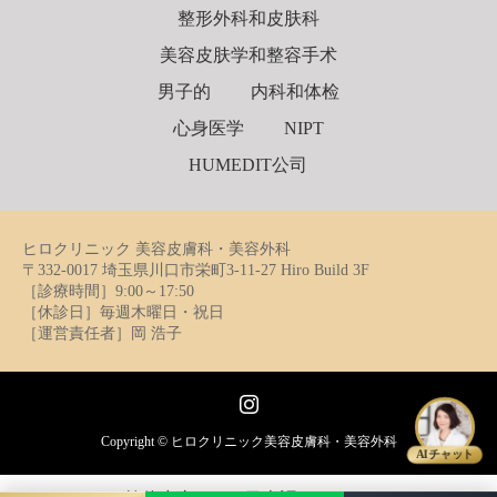
整形外科和皮肤科
美容皮肤学和整容手术
男子的
内科和体检
心身医学
NIPT
HUMEDIT公司
ヒロクリニック 美容皮膚科・美容外科
〒332-0017 埼玉県川口市栄町3-11-27 Hiro Build 3F
［診療時間］9:00～17:50
［休診日］毎週木曜日・祝日
［運営責任者］岡 浩子
Instagram
Copyright ©
ヒロクリニック美容皮膚科・美容外科
AIチャット