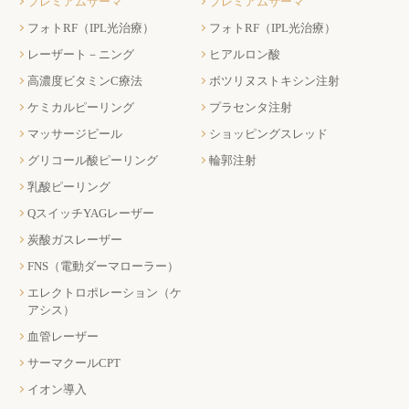
プレミアムサーマ
プレミアムサーマ
フォトRF（IPL光治療）
フォトRF（IPL光治療）
レーザート－ニング
ヒアルロン酸
高濃度ビタミンC療法
ボツリヌストキシン注射
ケミカルピーリング
プラセンタ注射
マッサージピール
ショッピングスレッド
グリコール酸ピーリング
輪郭注射
乳酸ピーリング
QスイッチYAGレーザー
炭酸ガスレーザー
FNS（電動ダーマローラー）
エレクトロポレーション（ケ
アシス）
血管レーザー
サーマクールCPT
イオン導入