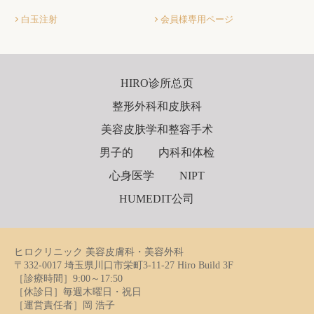
白玉注射
会員様専用ページ
HIRO诊所总页
整形外科和皮肤科
美容皮肤学和整容手术
男子的
内科和体检
心身医学
NIPT
HUMEDIT公司
ヒロクリニック 美容皮膚科・美容外科
〒332-0017 埼玉県川口市栄町3-11-27 Hiro Build 3F
［診療時間］9:00～17:50
［休診日］毎週木曜日・祝日
［運営責任者］岡 浩子