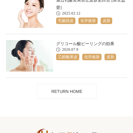
通过乳酸去角质让皮肤更白皙 [医生监
督]
2025.02.12
乳酸脱皮
化学换肤
皮肤
グリコール酸ピーリングの効果
2026.07.9
乙醇酸果皮
化学换肤
皮肤
RETURN HOME