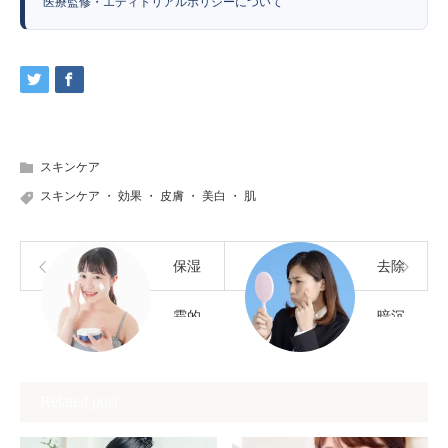
医療監修・エディトリアルポリシーについて
スキンケア
スキンケア
・
効果
・
皮膚
・
美白
・
肌
保湿
去除
霜的
暗沉
选择
的护
Related post
与有
肤与