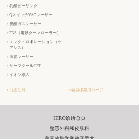
乳酸ピーリング
QスイッチYAGレーザー
炭酸ガスレーザー
FNS（電動ダーマローラー）
エレクトロポレーション（ケ
アシス）
血管レーザー
サーマクールCPT
イオン導入
白玉注射
会員様専用ページ
HIRO诊所总页
整形外科和皮肤科
美容皮肤学和整容手术