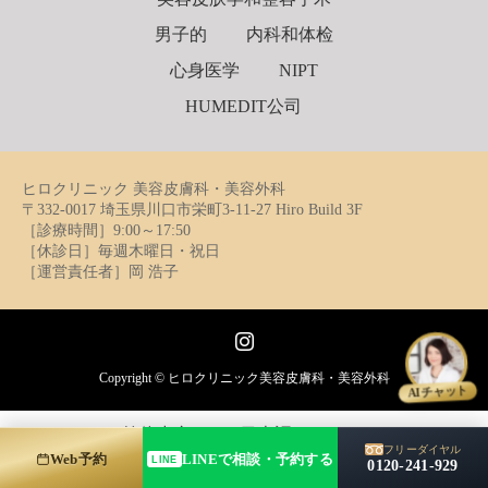
男子的
内科和体检
心身医学
NIPT
HUMEDIT公司
ヒロクリニック 美容皮膚科・美容外科
〒332-0017 埼玉県川口市栄町3-11-27 Hiro Build 3F
［診療時間］9:00～17:50
［休診日］毎週木曜日・祝日
［運営責任者］岡 浩子
Instagram
Copyright ©
ヒロクリニック美容皮膚科・美容外科
AIチャット
简体中文
日本語
English
フリーダイヤル
Web予約
LINEで相談・予約する
LINE
0120-241-929