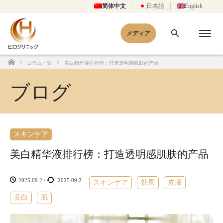
简体中文
日本語
English
メディア
コラム一覧
美白精华液排行榜：打造透明感肌肤的产品
Home
ブログ
スキンケア
美白精华液排行榜：打造透明感肌肤的产品
2025.09.2
/
2025.09.2
スキンケア
効果
皮膚
美白
肌