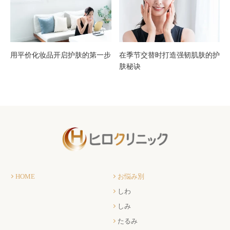
用平价化妆品开启护肤的第一步
在季节交替时打造强韧肌肤的护
肤秘诀
HOME
お悩み別
しわ
しみ
たるみ