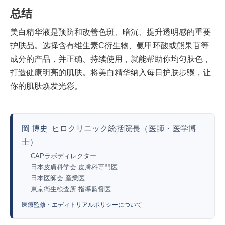
总结
美白精华液是预防和改善色斑、暗沉、提升透明感的重要
护肤品。选择含有维生素C衍生物、氨甲环酸或熊果苷等
成分的产品，并正确、持续使用，就能帮助你均匀肤色，
打造健康明亮的肌肤。将美白精华纳入每日护肤步骤，让
你的肌肤焕发光彩。
岡 博史
ヒロクリニック統括院長（医師・医学博
士）
CAPラボディレクター
日本皮膚科学会 皮膚科専門医
日本医師会 産業医
東京衛生検査所 指導監督医
医療監修・エディトリアルポリシーについて