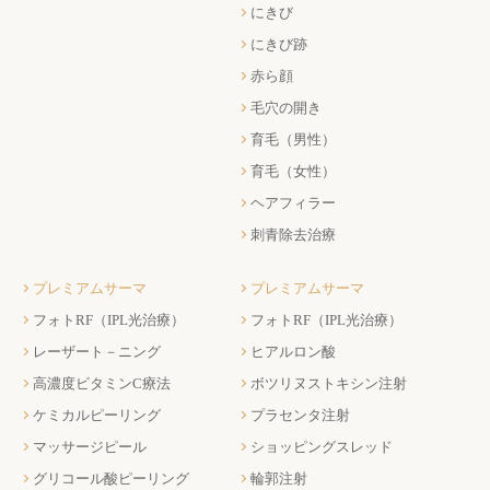
にきび
にきび跡
赤ら顔
毛穴の開き
育毛（男性）
育毛（女性）
ヘアフィラー
刺青除去治療
プレミアムサーマ
プレミアムサーマ
フォトRF（IPL光治療）
フォトRF（IPL光治療）
レーザート－ニング
ヒアルロン酸
高濃度ビタミンC療法
ボツリヌストキシン注射
ケミカルピーリング
プラセンタ注射
マッサージピール
ショッピングスレッド
グリコール酸ピーリング
輪郭注射