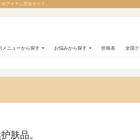
すめアイテム完全ガイド」
術メニューから探す
お悩みから探す
价格表
全国ク
然护肤品。