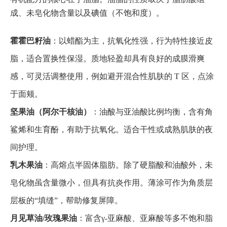
成、未皂化物含量以及碘值（不饱和度）。
霍霍巴籽油
：以蜡酯为主，抗氧化性强，行为特性接近皮
脂，适合置换性保湿。质地轻盈却具有良好的成膜滑爽
感，可灵活调整使用，例如避开混合性肌肤的 T 区，点涂
于面颊。
坚果油（阿尔干核油）
：油酸与亚油酸比例均衡，含有角
鲨烯和生育酚，有助于抗氧化。适合干性或成熟肌肤的夜
间护理。
乳木果油
：高熔点半固体脂肪。除了硬脂酸和油酸外，未
皂化物虽含量微小，但具有抗炎作用。薄涂可作为角质层
层板的“填缝”，帮助修复屏障。
月见草油/玫瑰果油
：富含γ-亚麻酸、亚麻酸等多不饱和脂