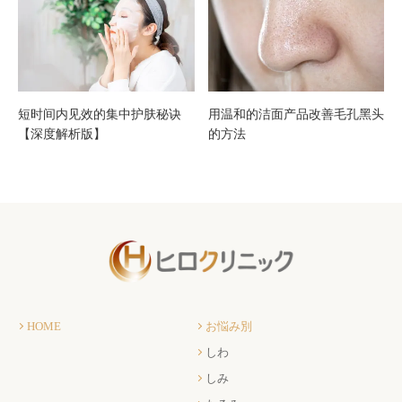
短时间内见效的集中护肤秘诀
用温和的洁面产品改善毛孔黑头
【深度解析版】
的方法
HOME
お悩み別
しわ
しみ