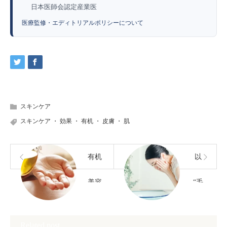
日本医師会認定産業医
医療監修・エディトリアルポリシーについて
スキンケア
スキンケア
・
効果
・
有机
・
皮膚
・
肌
有机
以
美容
“毛
油的
孔不
Related post