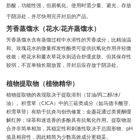
肪酸，功能性强，但易氧化。使用时需少量、避光、存放
于阴凉处，并尽快用完开封后的产品。
芳香蒸馏水（花水/花卉蒸馏水）
芳香蒸馏水含有蒸馏过程中水溶性的芳香成分，比精油温
和。玫瑰花水的微量挥发性酚类可提供抗氧化作用并轻微
收敛；橙花水和薰衣草花水则适合舒缓皮肤。但其保存性
较弱，不宜单独长期放置，开封后应存放于阴凉处。
植物提取物（植物精华）
植物提取物的表现取决于提取溶剂（甘油/丙二醇/水/
油）。积雪草（CICA）中的三萜类成分（如马德卡酰苷、
积雪草苷）有助于抗炎与创伤修复；金盏花通过类黄酮缓
解红肿；绿茶和迷迭香的多酚具有抗氧化作用。提取物混
合并非简单相加，其稳定性和刺激性取决于总固形物、pH
值及相容性，因此精简为少数高效成分更稳妥。