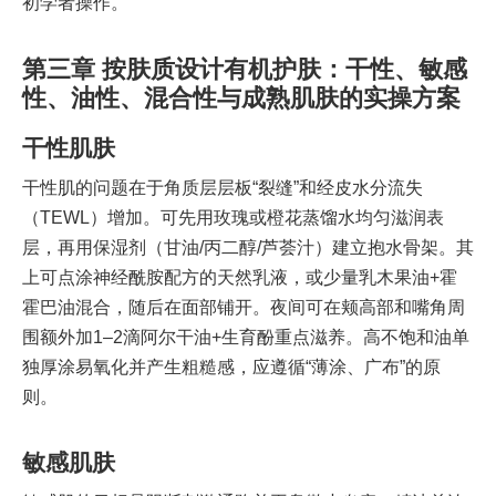
初学者操作。
第三章 按肤质设计有机护肤：干性、敏感
性、油性、混合性与成熟肌肤的实操方案
干性肌肤
干性肌的问题在于角质层层板“裂缝”和经皮水分流失
（TEWL）增加。可先用玫瑰或橙花蒸馏水均匀滋润表
层，再用保湿剂（甘油/丙二醇/芦荟汁）建立抱水骨架。其
上可点涂神经酰胺配方的天然乳液，或少量乳木果油+霍
霍巴油混合，随后在面部铺开。夜间可在颊高部和嘴角周
围额外加1–2滴阿尔干油+生育酚重点滋养。高不饱和油单
独厚涂易氧化并产生粗糙感，应遵循“薄涂、广布”的原
则。
敏感肌肤