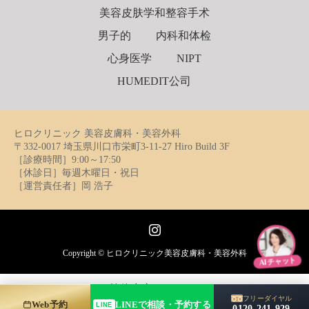
美容皮肤学和整容手术
男子的
内科和体检
心身医学
NIPT
HUMEDIT公司
ヒロクリニック 美容皮膚科・美容外科
〒332-0017 埼玉県川口市栄町3-11-27 Hiro Build 3F
［診療時間］9:00～17:50
［休診日］毎週木曜日・祝日
［運営責任者］岡 浩子
Instagram
Copyright ©
ヒロクリニック美容皮膚科・美容外科
AIチャット
简体中文
English
フリーダイヤル
Web予約
LINEで相談・予約する
LINE
0120-241-929