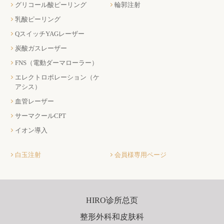
グリコール酸ピーリング
輪郭注射
乳酸ピーリング
QスイッチYAGレーザー
炭酸ガスレーザー
FNS（電動ダーマローラー）
エレクトロポレーション（ケ
アシス）
血管レーザー
サーマクールCPT
イオン導入
白玉注射
会員様専用ページ
HIRO诊所总页
整形外科和皮肤科