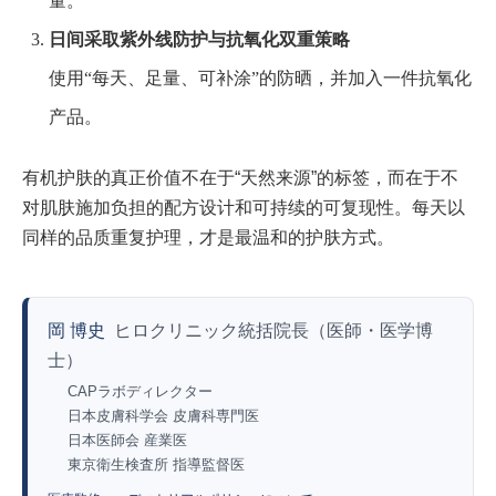
量。
日间采取紫外线防护与抗氧化双重策略
使用“每天、足量、可补涂”的防晒，并加入一件抗氧化
产品。
有机护肤的真正价值不在于“天然来源”的标签，而在于不
对肌肤施加负担的配方设计和可持续的可复现性。每天以
同样的品质重复护理，才是最温和的护肤方式。
岡 博史
ヒロクリニック統括院長（医師・医学博
士）
CAPラボディレクター
日本皮膚科学会 皮膚科専門医
日本医師会 産業医
東京衛生検査所 指導監督医