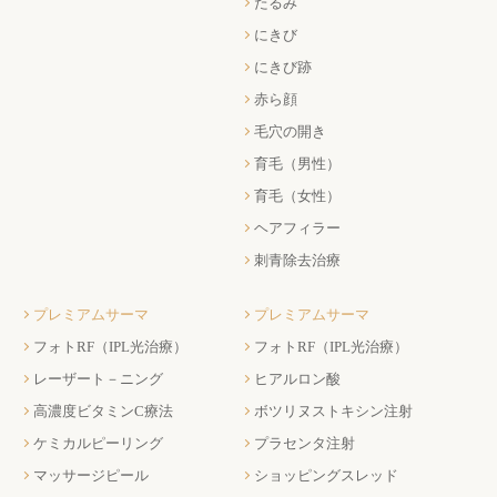
たるみ
にきび
にきび跡
赤ら顔
毛穴の開き
育毛（男性）
育毛（女性）
ヘアフィラー
刺青除去治療
プレミアムサーマ
プレミアムサーマ
フォトRF（IPL光治療）
フォトRF（IPL光治療）
レーザート－ニング
ヒアルロン酸
高濃度ビタミンC療法
ボツリヌストキシン注射
ケミカルピーリング
プラセンタ注射
マッサージピール
ショッピングスレッド