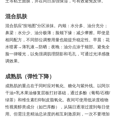
土等粘土面膜，并在同日加强保湿，可有效避免反弹。
混合肌肤
混合肌应“按地图”分区涂抹。内颊：水分多、油分充分；
鼻梁：水分少、油分极薄；脸颊下缘：减少摩擦。即使是
相同配方，不同部位调整用量也能提升稳定性。早晨：花
水喷雾→薄乳液→防晒；夜晚：油分点涂于颊部。避免全
脸一律哑光，以免强调肌理阴影和毛孔，可通过光泽感微
调效果。
成熟肌（弹性下降）
成熟肌的重点在于同时应对氧化、糖化与紫外线。以阿尔
干油+乳木果油修复层板打好基础，通过多酚（葡萄/石榴/
绿茶）和维生素E抑制皮脂氧化。夜间可使用低浓度植物
性视黄醇类成分（如巴库酚），从隔日逐渐过渡到每日使
用。但需注意精油总浓度的相互刺激原则，一次不要增加