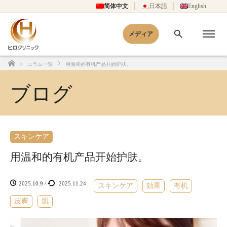
简体中文
日本語
English
メディア
コラム一覧
用温和的有机产品开始护肤。
Home
ブログ
スキンケア
用温和的有机产品开始护肤。
2025.10.9
/
2025.11.24
スキンケア
効果
有机
皮膚
肌