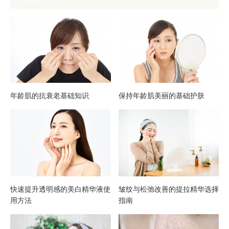
使用
显”
方法
为目
与选
标的
择方
每日
年龄肌的抗衰老基础知识
保持年龄肌美丽的基础护肤
法
护肤
习惯
快速提升透明感的美白精华液使
皱纹与松弛改善的提拉精华选择
用方法
指南