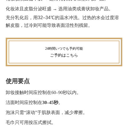
化妆浓且皮脂分泌旺盛 → 选用油类或膏状卸妆产品。
充分乳化后，用32–34℃的温水冲洗。过热的水会过度溶
解皮脂，过冷则可能导致表面活性剂残留。
ご予約
はこちら
使用要点
卸妆接触时间应控制在60–90秒以内。
洁面时间应控制在
30–45秒
。
泡沫只需“滚动”于肌肤表面，减少摩擦。
毛巾只可用按压式擦拭。