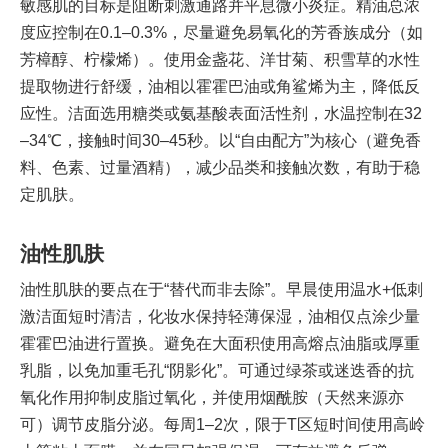
敏感肌的目标是阻断刺激通路并平息微小炎症。精油总浓
度应控制在0.1–0.3%，尽量避免易氧化的芳香族成分（如
芳樟醇、柠檬烯）。使用金盏花、洋甘菊、积雪草的水性
提取物进行舒缓，油相以霍霍巴油或角鲨烯为主，降低反
应性。洁面选用糖类或氨基酸表面活性剂，水温控制在32
–34℃，接触时间30–45秒。以“自由配方”为核心（避免香
料、色素、过量酒精），减少品类和接触次数，有助于稳
定肌肤。
油性肌肤
油性肌肤的要点在于“替代而非去除”。早晨使用温水+低刺
激洁面短时清洁，化妆水保持轻薄保湿，油相仅点涂少量
霍霍巴油进行置换。避免在大面积使用高熔点油脂或厚重
乳脂，以免加重毛孔“阴影化”。可通过绿茶或迷迭香的抗
氧化作用抑制皮脂过氧化，并使用烟酰胺（天然来源亦
可）调节皮脂分泌。每周1–2次，限于T区短时间使用高岭