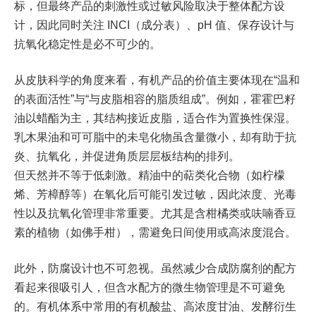
标，但最终产品的刺激性或过敏风险取决于整体配方设
计，因此同时关注 INCI（成分表）、pH 值、保存设计与
抗氧化稳定性是必不可少的。
从皮肤科学的角度来看，有机产品的价值主要体现在“温和
的表面活性”与“与皮脂相容的脂质组成”。例如，霍霍巴籽
油以蜡酯为主，其结构接近皮脂，适合作为置换性保湿。
乳木果油和可可脂中的未皂化物虽含量微小，却有助于抗
炎、抗氧化，并促进角质层层板结构的排列。
但天然并不等于低刺激。精油中的萜类化合物（如柠檬
烯、芳樟醇等）在氧化后可能引发过敏，因此浓度、光毒
性以及抗氧化管理非常重要。尤其是含柑橘类或呋喃香豆
素的植物（如佛手柑），需避免日间使用或高浓度混合。
此外，防腐设计也不可忽视。虽然减少合成防腐剂的配方
看起来很吸引人，但含水配方的微生物管理是不可避免
的。有机体系中常用的有机酸盐、高浓度甘油、发酵衍生