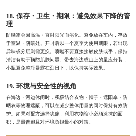
18. 保存・卫生・期限：避免效果下降的管
理
防晒霜会因高温・直射阳光而劣化。避免放在车内，存放
于室温・阴暗处。开封后以一个夏季为使用期限，若出现
异味或分层则需更换。喷嘴不要直接接触皮肤或手，保持
清洁有助于预防肌肤问题。带去海边或山上的量应分装，
小瓶避免整瓶暴露在烈日下，以保持实际效果。
19. 环境与安全性的视角
在海边・河边休闲时，积极结合衣物・帽子・遮阳伞・防
晒衣等物理遮蔽，可以在减少整体用量的同时保持有效防
护。如果对配方选择犹豫，利用衣物缩小必须涂抹的面
积，是最普遍且对环境负担最小的对策。