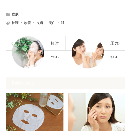
皮肤
护理
・
改善
・
皮膚
・
美白
・
肌
短时
压力
间内
对皮
见效
肤的
Related post
的集
影响
中护
及其
肤秘
对策