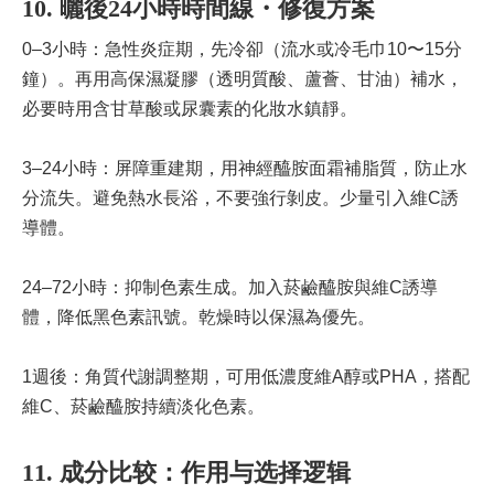
10. 曬後24小時時間線・修復方案
0–3小時：急性炎症期，先冷卻（流水或冷毛巾10〜15分
鐘）。再用高保濕凝膠（透明質酸、蘆薈、甘油）補水，
必要時用含甘草酸或尿囊素的化妝水鎮靜。
3–24小時：屏障重建期，用神經醯胺面霜補脂質，防止水
分流失。避免熱水長浴，不要強行剝皮。少量引入維C誘
導體。
24–72小時：抑制色素生成。加入菸鹼醯胺與維C誘導
體，降低黑色素訊號。乾燥時以保濕為優先。
1週後：角質代謝調整期，可用低濃度維A醇或PHA，搭配
維C、菸鹼醯胺持續淡化色素。
11. 成分比较：作用与选择逻辑