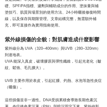
礎、SPF/PA指標、濾劑與輔助成分的作用、塗抹量與補
塗技巧、肌質與場景別的使用方法、24小時曬後修復時間
線，以及保存與期限管理。文章結構完整，無需額外補
充，即可直接作為實用指南使用。
紫外線損傷的全貌：對肌膚造成什麼影響
紫外線分為 UVA（320–400nm）與UVB（280–320nm）
到達地表。
UVA 能深入真皮，破壞膠原與彈性纖維，引起光老化（皺
紋、鬆弛、毛孔擴大）。
UVB 主要作用於表皮，引起紅腫、灼熱、水泡等急性炎症
（曬傷）。
這些損傷並非一過性。DNA受損累積會導致長期色素沉
著，炎症後色素沉著（PIH）與暗沉固定下來。紫外線影