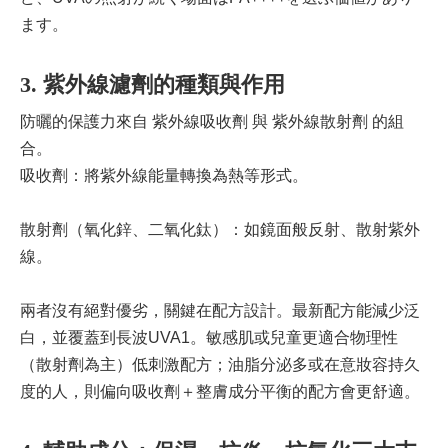
ます。
3. 紫外線濾劑的種類與作用
防曬的保護力來自 紫外線吸收劑 與 紫外線散射劑 的組
合。
吸收劑：將紫外線能量轉換為熱等形式。
散射劑（氧化鋅、二氧化鈦）：如鏡面般反射、散射紫外
線。
兩者沒有絕對優劣，關鍵在配方設計。最新配方能減少泛
白，並覆蓋到長波UVA1。敏感肌或兒童更適合物理性
（散射劑為主）低刺激配方；油脂分泌多或在意妝容持久
度的人，則偏向吸收劑＋整膚成分平衡的配方會更舒適。