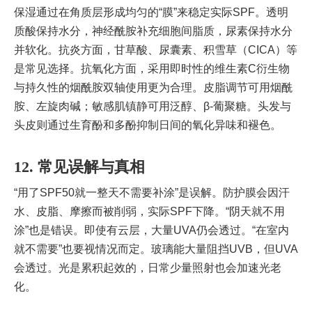
保湿通过在角质层形成均匀的“膜”来稳定实际SPF。透明
质酸保持水分，神经酰胺补充细胞间脂质，尿素保持水分
并软化。抗炎方面，甘草酸、尿囊素、积雪草（CICA）等
是常见选择。抗氧化方面，采用即时性的维生素C衍生物
与持久性的烟酰胺双轴使用更为合理。皮脂调节可用烟酰
胺、左旋肉碱；敏感肌镇静可用泛醇、β-葡聚糖。头发与
头皮则通过生育酚和多酚抑制日间的氧化异味和褪色。
12. 常见误解与真相
“用了SPF50就一整天不需要补涂”是误解。防护膜会因汗
水、皮脂、摩擦而被削弱，实际SPF下降。“阴天就不用
涂”也是错误。即使有云层，大量UVA仍会透过。“在室内
就不需要”也要视情况而定。玻璃能大量阻挡UVB，但UVA
会透过。光是累积起效的，日常少量照射也会加速光老
化。