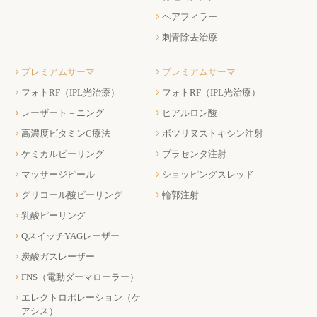
ヘアフィラー
刺青除去治療
プレミアムサーマ
プレミアムサーマ
フォトRF（IPL光治療）
フォトRF（IPL光治療）
レーザート－ニング
ヒアルロン酸
高濃度ビタミンC療法
ボツリヌストキシン注射
ケミカルピーリング
プラセンタ注射
マッサージピール
ショッピングスレッド
グリコール酸ピーリング
輪郭注射
乳酸ピーリング
QスイッチYAGレーザー
炭酸ガスレーザー
FNS（電動ダーマローラー）
エレクトロポレーション（ケ
アシス）