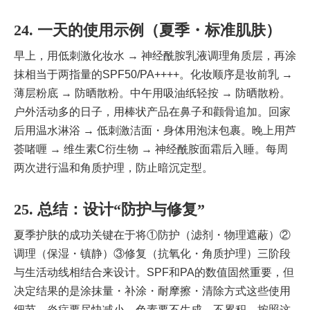
24. 一天的使用示例（夏季・标准肌肤）
早上，用低刺激化妆水 → 神经酰胺乳液调理角质层，再涂
抹相当于两指量的SPF50/PA++++。化妆顺序是妆前乳 →
薄层粉底 → 防晒散粉。中午用吸油纸轻按 → 防晒散粉。
户外活动多的日子，用棒状产品在鼻子和颧骨追加。回家
后用温水淋浴 → 低刺激洁面・身体用泡沫包裹。晚上用芦
荟啫喱 → 维生素C衍生物 → 神经酰胺面霜后入睡。每周
两次进行温和角质护理，防止暗沉定型。
25. 总结：设计“防护与修复”
夏季护肤的成功关键在于将①防护（滤剂・物理遮蔽）②
调理（保湿・镇静）③修复（抗氧化・角质护理）三阶段
与生活动线相结合来设计。SPF和PA的数值固然重要，但
决定结果的是涂抹量・补涂・耐摩擦・清除方式这些使用
细节。炎症要尽快减小，色素要不生成、不累积。按照这