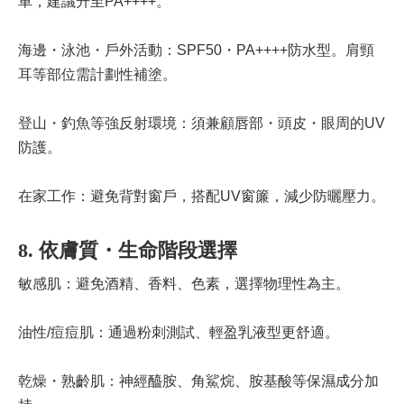
車，建議升至PA++++。
海邊・泳池・戶外活動：SPF50・PA++++防水型。肩頸
耳等部位需計劃性補塗。
登山・釣魚等強反射環境：須兼顧唇部・頭皮・眼周的UV
防護。
在家工作：避免背對窗戶，搭配UV窗簾，減少防曬壓力。
8. 依膚質・生命階段選擇
敏感肌：避免酒精、香料、色素，選擇物理性為主。
油性/痘痘肌：通過粉刺測試、輕盈乳液型更舒適。
乾燥・熟齡肌：神經醯胺、角鯊烷、胺基酸等保濕成分加