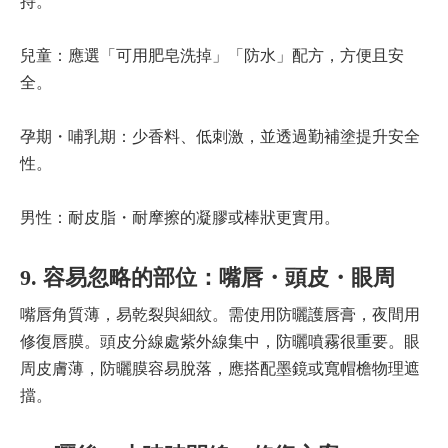
持。
兒童：應選「可用肥皂洗掉」「防水」配方，方便且安
全。
孕期・哺乳期：少香料、低刺激，並透過勤補塗提升安全
性。
男性：耐皮脂・耐摩擦的凝膠或棒狀更實用。
9. 容易忽略的部位：嘴唇・頭皮・眼周
嘴唇角質薄，易乾裂與細紋。需使用防曬護唇膏，夜間用
修復唇膜。頭皮分線處紫外線集中，防曬噴霧很重要。眼
周皮膚薄，防曬膜容易脫落，應搭配墨鏡或寬帽檐物理遮
擋。