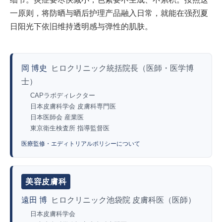
一原则，将防晒与晒后护理产品融入日常，就能在强烈夏
日阳光下依旧维持透明感与弹性的肌肤。
岡 博史
ヒロクリニック統括院長（医師・医学博
士）
CAPラボディレクター
日本皮膚科学会 皮膚科専門医
日本医師会 産業医
東京衛生検査所 指導監督医
医療監修・エディトリアルポリシーについて
美容皮膚科
遠田 博
ヒロクリニック池袋院 皮膚科医（医師）
日本皮膚科学会