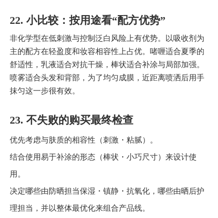
22. 小比较：按用途看“配方优势”
非化学型在低刺激与控制泛白风险上有优势。以吸收剂为
主的配方在轻盈度和妆容相容性上占优。啫喱适合夏季的
舒适性，乳液适合对抗干燥，棒状适合补涂与局部加强。
喷雾适合头发和背部，为了均匀成膜，近距离喷洒后用手
抹匀这一步很有效。
23. 不失败的购买最终检查
优先考虑与肤质的相容性（刺激・粘腻）。
结合使用易于补涂的形态（棒状・小巧尺寸）来设计使
用。
决定哪些由防晒担当保湿・镇静・抗氧化，哪些由晒后护
理担当，并以整体最优化来组合产品线。