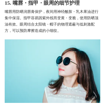
15. 嘴唇・指甲・眼周的细节护理
嘴唇用防晒润唇膏保护，夜间用神经酰胺・乳木果油进行
集中保湿。指甲容易因紫外线而变黄・变脆，使用防晒顶
油有效。眼周结合太阳镜・帽子的物理遮蔽与低刺激配
方，可以预防摩擦造成的小细纹。