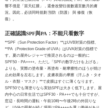
響不僅是「當天紅腫」，還會改變往後數週至數月的膚
況。因此，必須同時規劃 預防（防護） 與 修復（恢
復）。
正確認識SPF與PA：不能只看數字
**SPF（Sun Protection Factor）**はUVB対策の指標、
**PA（Protection Grade of UVA）はUVA対策の指標で
す。夏の屋外レジャーで推奨されるのは一般的に
SPF50・PA++++。ただし「SPFの数字だけを上げる」
よりも、実際の塗布量・再塗布・耐摩擦性のほうが焼け
止め効果を左右します。皮膚表面の摩擦（汗ふき・タオ
ル・衣類・マスク）**で皮膜はすぐに薄くなります。
SPF50でも薄塗りなら実効SPFは大きく低下します。屋
内中心の日常生活ではSPF30・PA+++でも十分ですが、
窓辺・長時間の運転・午前10時〜午後2時の外回りな
ど、UVAの照射が続く場面はPA++++を選ぶ価値があり