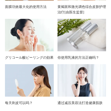
诀
面膜功效最大化的使用方法
黄褐斑和激光调色综合皮肤护理
治疗[由医生监督]
【深
度解
析
版】
グリコール酸ピーリングの効果
你使用乳液的方法正确吗？
每天剥皮可以吗？
通过减压美容法打造健康肌肤