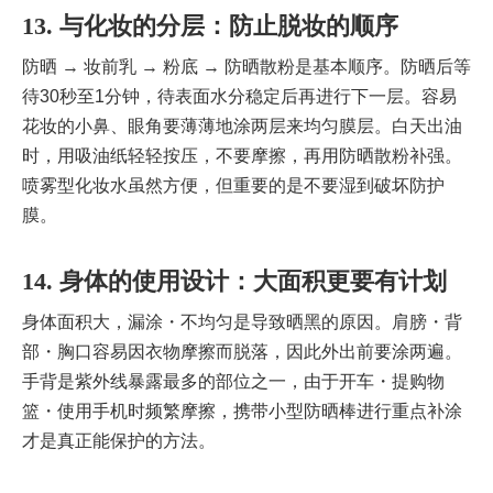
13. 与化妆的分层：防止脱妆的顺序
防晒 → 妆前乳 → 粉底 → 防晒散粉是基本顺序。防晒后等
待30秒至1分钟，待表面水分稳定后再进行下一层。容易
花妆的小鼻、眼角要薄薄地涂两层来均匀膜层。白天出油
时，用吸油纸轻轻按压，不要摩擦，再用防晒散粉补强。
喷雾型化妆水虽然方便，但重要的是不要湿到破坏防护
膜。
14. 身体的使用设计：大面积更要有计划
身体面积大，漏涂・不均匀是导致晒黑的原因。肩膀・背
部・胸口容易因衣物摩擦而脱落，因此外出前要涂两遍。
手背是紫外线暴露最多的部位之一，由于开车・提购物
篮・使用手机时频繁摩擦，携带小型防晒棒进行重点补涂
才是真正能保护的方法。