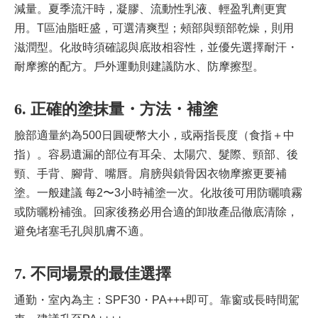
減量。夏季流汗時，凝膠、流動性乳液、輕盈乳劑更實
用。T區油脂旺盛，可選清爽型；頰部與頸部乾燥，則用
滋潤型。化妝時須確認與底妝相容性，並優先選擇耐汗・
耐摩擦的配方。戶外運動則建議防水、防摩擦型。
6. 正確的塗抹量・方法・補塗
臉部適量約為500日圓硬幣大小，或兩指長度（食指＋中
指）。容易遺漏的部位有耳朵、太陽穴、髮際、頸部、後
頸、手背、腳背、嘴唇。肩膀與鎖骨因衣物摩擦更要補
塗。一般建議 每2〜3小時補塗一次。化妝後可用防曬噴霧
或防曬粉補強。回家後務必用合適的卸妝產品徹底清除，
避免堵塞毛孔與肌膚不適。
7. 不同場景的最佳選擇
通勤・室內為主：SPF30・PA+++即可。靠窗或長時間駕