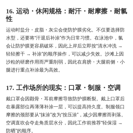
16. 运动・休闲规格：耐汗・耐摩擦・耐氯
性
运动时盐分・皮脂・灰尘会使防护膜劣化。不仅要选择防
水型，还要将“汗退后补涂”作为日常习惯。在泳池中，氯
会让防护膜更容易破坏，因此上岸后立即按“清水冲洗 →
轻轻擦干 → 补涂”的顺序操作，可以减少失效。沙滩上因
沙粒的研磨作用而严重削弱，因此在肩膀・大腿前侧・小
腿进行重点补涂最为高效。
17. 工作场所的现实：口罩・制服・空调
戴口罩会因颧骨・耳前摩擦导致防护膜断裂。戴上口罩后
在暴露部位再薄薄补涂一层，可以提高持久度。制服领口
摩擦的颈部要从“抹涂”改为“按压涂”，减少因摩擦而剥落。
空调直吹会夺走角质层水分，因此工作前推荐“轻保湿 →
防晒”的顺序。