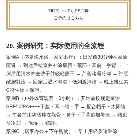
ご予約
はこちら
20. 案例研究：实际使用的全流程
案例A（盛夏海水浴・家庭出行）：出发前30分钟在家涂
两遍 → 到达后检查并补涂肩膀・颈部・耳前・手背 → 上
岸后用清水冲去沙子并轻轻擦干 → 芦荟啫喱冷却 → 神经
酰胺乳液 → 回家后温水淋浴・低刺激清洁 → 晚上维生素
C衍生物＋保湿。
案例B（户外体育观赛・6小时）：开始前按规定量涂
SPF50/PA++++于脸・耳・颈・手 → 配合帽子・太阳镜
→ 午餐前用防晒棒在颧骨・鼻子・手背追加补涂 → 结束
后冷却 → 保湿 → 镇静。
案例C（居家办公＋下午购物）：早上用轻质啫喱涂