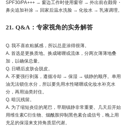
SPF30/PA+++ → 窗边工作时使用窗帘 → 外出前在颧骨・
鼻尖追加补涂 → 回家后温水洗脸 → 化妆水 → 乳液调理。
21. Q&A：专家视角的实务解答
Q. 我不喜欢粘腻感，所以总是涂得很薄。
A. 首选是更换质地。换成啫喱或流体，分两次薄薄地叠
加，以确保总量。
Q. 日晒后皮肤会脱皮。
A. 不要强行剥落，遵循冷却 → 保湿 → 镇静的顺序。单用
油无法锁住水分，所以要先用水性啫喱或化妆水补充水
分，再用油类封住。
Q. 暗沉残留。
A. 为了缩短炎症的尾巴，早期镇静非常重要。几天后开始
用维生素C衍生物、烟酰胺抑制黑色素合成信号，晚上用
充足的保湿来支持角质层代谢。