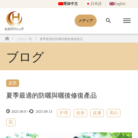
简体中文
日本語
English
メディア
コラム一覧
夏季最適的防曬與曬後修復產品
Home
ブログ
皮肤
夏季最適的防曬與曬後修復產品
2025.09.9
/
2025.09.15
护理
改善
皮膚
美白
肌