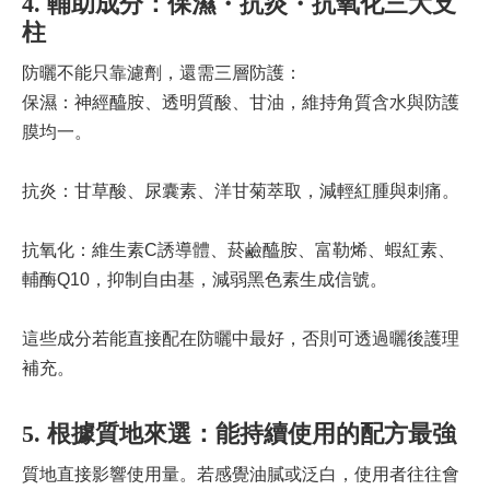
4. 輔助成分：保濕・抗炎・抗氧化三大支
柱
防曬不能只靠濾劑，還需三層防護：
保濕：神經醯胺、透明質酸、甘油，維持角質含水與防護
膜均一。
抗炎：甘草酸、尿囊素、洋甘菊萃取，減輕紅腫與刺痛。
抗氧化：維生素C誘導體、菸鹼醯胺、富勒烯、蝦紅素、
輔酶Q10，抑制自由基，減弱黑色素生成信號。
這些成分若能直接配在防曬中最好，否則可透過曬後護理
補充。
5. 根據質地來選：能持續使用的配方最強
質地直接影響使用量。若感覺油膩或泛白，使用者往往會