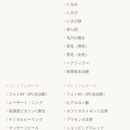
たるみ
にきび
にきび跡
赤ら顔
毛穴の開き
育毛（男性）
育毛（女性）
ヘアフィラー
刺青除去治療
プレミアムサーマ
プレミアムサーマ
フォトRF（IPL光治療）
フォトRF（IPL光治療）
レーザート－ニング
ヒアルロン酸
高濃度ビタミンC療法
ボツリヌストキシン注射
ケミカルピーリング
プラセンタ注射
マッサージピール
ショッピングスレッド