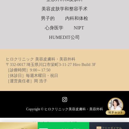
美容皮肤学和整容手术
男子的
内科和体检
心身医学
NIPT
HUMEDIT公司
ヒロクリニック 美容皮膚科・美容外科
〒332-0017 埼玉県川口市栄町3-11-27 Hiro Build 3F
［診療時間］9:00～17:50
［休診日］毎週木曜日・祝日
［運営責任者］岡 浩子
Instagram
Copyright ©
ヒロクリニック美容皮膚科・美容外科
AIチャット
简体中文
日本語
English
フリーダイヤル