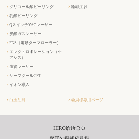
グリコール酸ピーリング
輪郭注射
乳酸ピーリング
QスイッチYAGレーザー
炭酸ガスレーザー
FNS（電動ダーマローラー）
エレクトロポレーション（ケ
アシス）
血管レーザー
サーマクールCPT
イオン導入
白玉注射
会員様専用ページ
HIRO诊所总页
整形外科和皮肤科