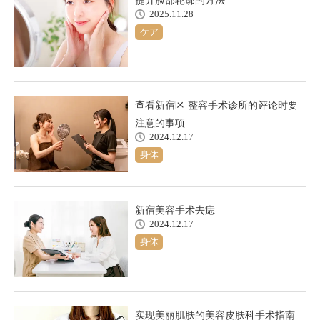
提升脸部轮廓的方法
2025.11.28
ケア
查看新宿区 整容手术诊所的评论时要
注意的事项
2024.12.17
身体
新宿美容手术去痣
2024.12.17
身体
实现美丽肌肤的美容皮肤科手术指南