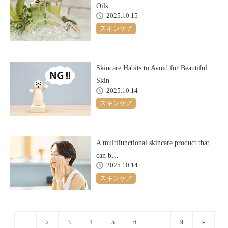
Oils
2025.10.15
スキンケア
Skincare Habits to Avoid for Beautiful
Skin
2025.10.14
スキンケア
A multifunctional skincare product that
can b…
2025.10.14
スキンケア
1
2
3
4
5
6
…
9
»