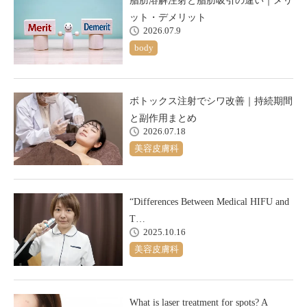
脂肪溶解注射と脂肪吸引の違い｜メリ
ット・デメリット
2026.07.9
body
ボトックス注射でシワ改善｜持続期間
と副作用まとめ
2026.07.18
美容皮膚科
“Differences Between Medical HIFU and
T…
2025.10.16
美容皮膚科
What is laser treatment for spots? A