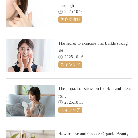
thorough…
2025.10.16
美容皮膚科
The secret to skincare that builds strong
ski…
2025.10.16
スキンケア
The impact of stress on the skin and ideas
fo…
2025.10.15
スキンケア
How to Use and Choose Organic Beauty