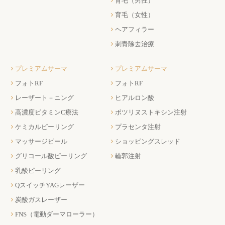
育毛（男性）
育毛（女性）
ヘアフィラー
刺青除去治療
プレミアムサーマ
プレミアムサーマ
フォトRF
フォトRF
レーザート－ニング
ヒアルロン酸
高濃度ビタミンC療法
ボツリヌストキシン注射
ケミカルピーリング
プラセンタ注射
マッサージピール
ショッピングスレッド
グリコール酸ピーリング
輪郭注射
乳酸ピーリング
QスイッチYAGレーザー
炭酸ガスレーザー
FNS（電動ダーマローラー）