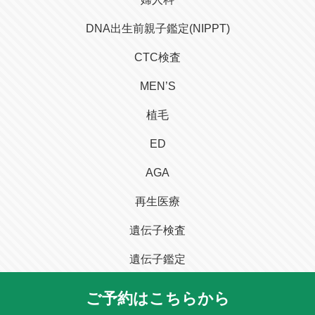
DNA出生前親子鑑定(NIPPT)
CTC検査
MEN’S
植毛
ED
AGA
再生医療
遺伝子検査
遺伝子鑑定
ご予約はこちらから
Copyright ©
ヒロクリニック 心療内科
All Rights Reserved.