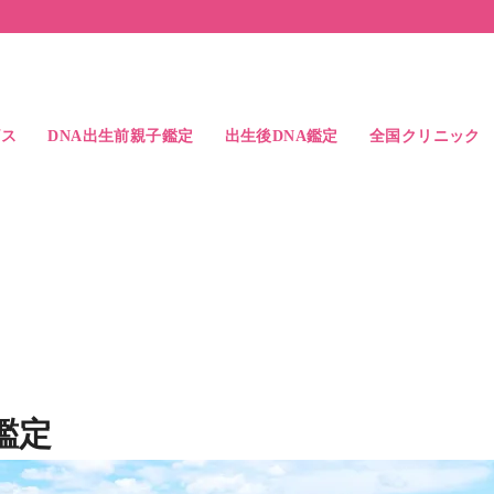
ビス
DNA出生前親子鑑定
出生後DNA鑑定
全国クリニック
ス
検査精度
よくある質問
出生後DNA親子鑑定
出生後DNA兄弟鑑定
出生後DNA親族鑑定
中絶時のDNA親子鑑定
父親と子供の比較例
兄弟鑑定の結果例
アクセス
ドクター紹介
札幌駅前院
大宮駅前院
東京駅前院
池袋駅前院
横浜駅前院
名古屋駅前院
大阪駅前院
なんば心斎橋院
岡山駅前院
博多駅前院
鑑定