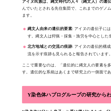
アイヌ民族は、縄文時代の人々（縄文人）の遺
んでいたとされる先住集団で、これまでのゲノ
ます。
縄文人由来の遺伝的要素
: アイヌの遺伝子
す。縄文人は狩猟・採集・漁労を中心とした
北方地域との交流の痕跡
: アイヌの遺伝的
流を示す痕跡も見られると報告されています
ここで重要なのは、「遺伝的に縄文人の要素を
す。遺伝的な系統はあくまで研究上の一側面で
Y染色体ハプログループの研究から