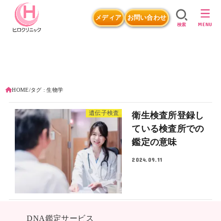
メディア
お問い合わせ
MENU
検索
HOME
タグ : 生物学
遺伝子検査
衛生検査所登録し
ている検査所での
鑑定の意味
2024.09.11
DNA鑑定サービス