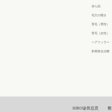
赤ら顔
毛穴の開き
育毛（男性）
育毛（女性）
ヘアフィラー
刺青除去治療
HIRO诊所总页
整