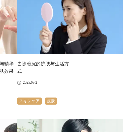
与精华
去除暗沉的护肤与生活方
肤效果
式
2025.09.2
スキンケア
皮肤