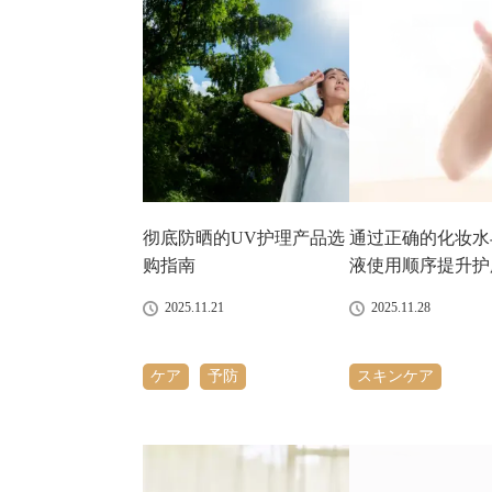
彻底防晒的UV护理产品选
通过正确的化妆水
购指南
液使用顺序提升护
2025.11.21
2025.11.28
ケア
予防
スキンケア