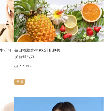
1
2
3
»
生活习
每日摄取维生素C让肌肤焕
发新鲜活力
2025.09.2
皮肤