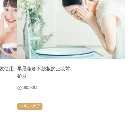
效使用
早晨妆容不脱妆的上妆前
护肤
2025.09.1
スキンケア