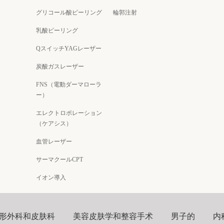
グリコール酸ピーリング
輪郭注射
乳酸ピーリング
QスイッチYAGレーザー
炭酸ガスレーザー
FNS（電動ダーマローラ
ー）
エレクトロポレーション
（ケアシス）
血管レーザー
サーマクールCPT
イオン導入
形外科和皮肤科
美容皮肤学和整容手术
男子的
内