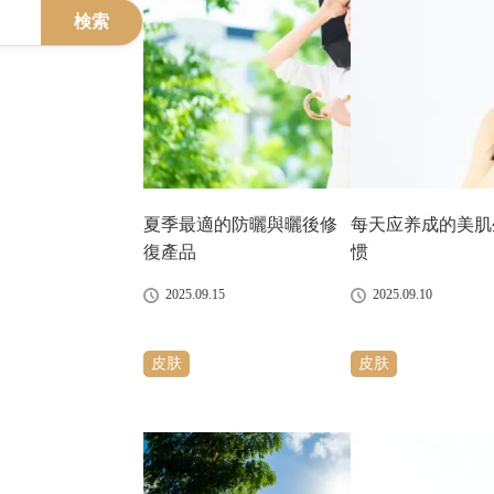
検索
夏季最適的防曬與曬後修
每天应养成的美肌
復產品
惯
2025.09.15
2025.09.10
皮肤
皮肤