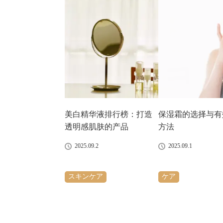
美白精华液排行榜：打造
保湿霜的选择与有
透明感肌肤的产品
方法
2025.09.2
2025.09.1
スキンケア
ケア