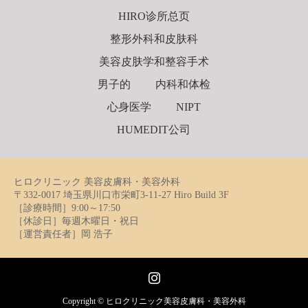
HIRO诊所总页
整形外科和皮肤科
美容皮肤学和整容手术
男子的
内科和体检
心身医学
NIPT
HUMEDIT公司
ヒロクリニック 美容皮膚科・美容外科
〒332-0017 埼玉県川口市栄町3-11-27 Hiro Build 3F
［診療時間］9:00～17:50
［休診日］毎週木曜日・祝日
［運営責任者］岡 浩子
Instagram
Copyright ©
ヒロクリニック美容皮膚科・美容外科