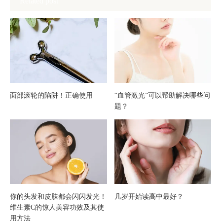
Related post
保
Crystal
养！
实现
理想
的清
面部滚轮的陷阱！正确使用
“血管激光”可以帮助解决哪些问
题？
晰的
身体
线条
【医
你的头发和皮肤都会闪闪发光！
几岁开始读高中最好？
生监
维生素C的惊人美容功效及其使
用方法