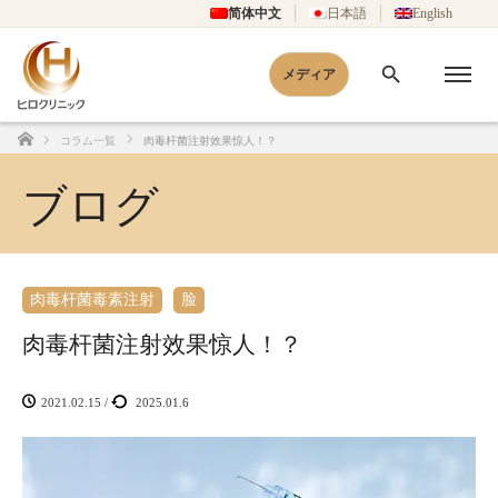
简体中文
日本語
English
メディア
コラム一覧
肉毒杆菌注射效果惊人！？
Home
ブログ
肉毒杆菌毒素注射
脸
肉毒杆菌注射效果惊人！？
2021.02.15
/
2025.01.6