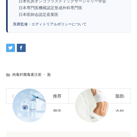
日本乳房オンコプラスティックサージャリー学会
日本専門医機構認定形成外科専門医
日本医師会認定産業医
医療監修・エディトリアルポリシーについて
肉毒杆菌毒素注射
・
脸
推荐
脂肪
用于
冷却
身体
瘦身