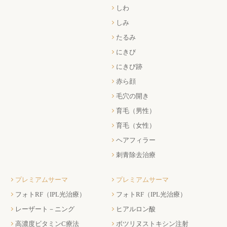
しわ
しみ
たるみ
にきび
にきび跡
赤ら顔
毛穴の開き
育毛（男性）
育毛（女性）
ヘアフィラー
刺青除去治療
プレミアムサーマ
プレミアムサーマ
フォトRF（IPL光治療）
フォトRF（IPL光治療）
レーザート－ニング
ヒアルロン酸
高濃度ビタミンC療法
ボツリヌストキシン注射