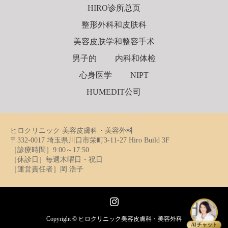
HIRO诊所总页
整形外科和皮肤科
美容皮肤学和整容手术
男子的
内科和体检
心身医学
NIPT
HUMEDIT公司
ヒロクリニック 美容皮膚科・美容外科
〒332-0017 埼玉県川口市栄町3-11-27 Hiro Build 3F
［診療時間］9:00～17:50
［休診日］毎週木曜日・祝日
［運営責任者］岡 浩子
Instagram
Copyright ©
ヒロクリニック美容皮膚科・美容外科
AIチャット