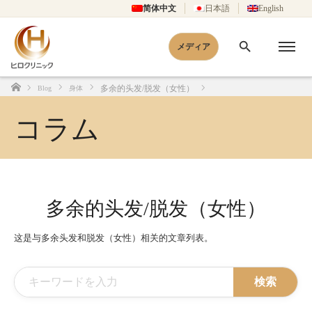
简体中文
日本語
English
メディア
多余的头发/脱发（女性）
Blog
身体
Home
コラム
多余的头发/脱发（女性）
这是与多余头发和脱发（女性）相关的文章列表。
検索