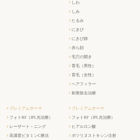
しわ
しみ
たるみ
にきび
にきび跡
赤ら顔
毛穴の開き
育毛（男性）
育毛（女性）
ヘアフィラー
刺青除去治療
プレミアムサーマ
プレミアムサーマ
フォトRF（IPL光治療）
フォトRF（IPL光治療）
レーザート－ニング
ヒアルロン酸
高濃度ビタミンC療法
ボツリヌストキシン注射