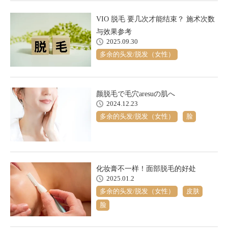
VIO 脱毛 要几次才能结束？ 施术次数
与效果参考
2025.09.30
多余的头发/脱发（女性）
颜脱毛で毛穴aresuの肌へ
2024.12.23
多余的头发/脱发（女性）
脸
化妆膏不一样！面部脱毛的好处
2025.01.2
多余的头发/脱发（女性）
皮肤
脸