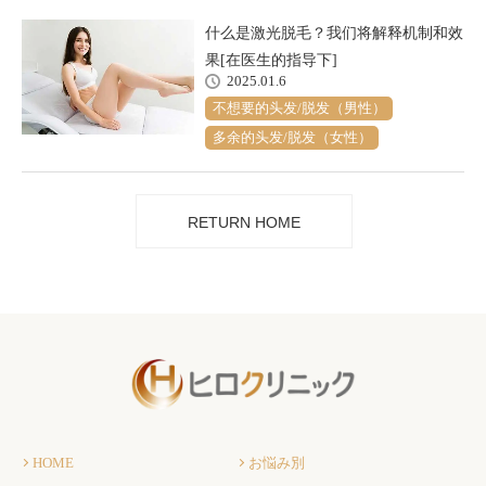
什么是激光脱毛？我们将解释机制和效
果[在医生的指导下]
2025.01.6
不想要的头发/脱发（男性）
多余的头发/脱发（女性）
RETURN HOME
HOME
お悩み別