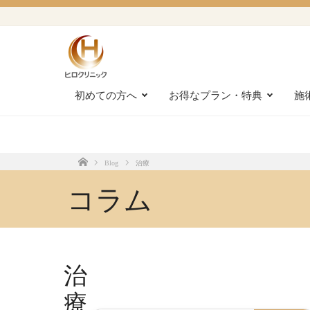
初めての方へ
お得なプラン・特典
施
Blog
治療
Home
コラム
治
療