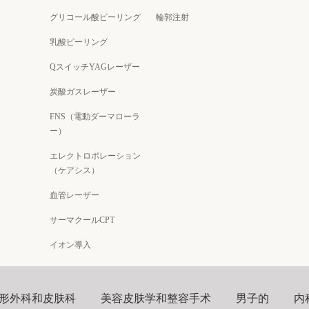
グリコール酸ピーリング
輪郭注射
乳酸ピーリング
QスイッチYAGレーザー
炭酸ガスレーザー
FNS（電動ダーマローラ
ー）
エレクトロポレーション
（ケアシス）
血管レーザー
サーマクールCPT
イオン導入
形外科和皮肤科
美容皮肤学和整容手术
男子的
内