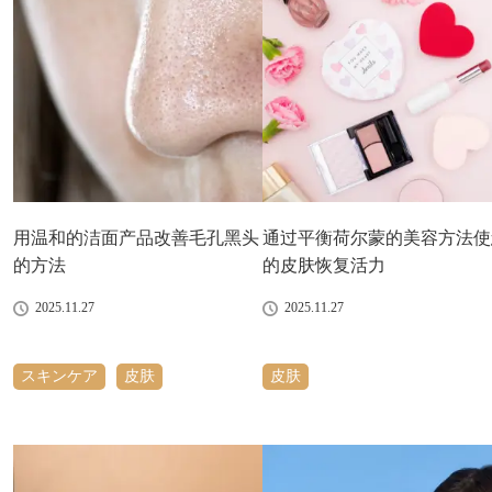
用温和的洁面产品改善毛孔黑头
通过平衡荷尔蒙的美容方法使
的方法
的皮肤恢复活力
2025.11.27
2025.11.27
スキンケア
皮肤
皮肤