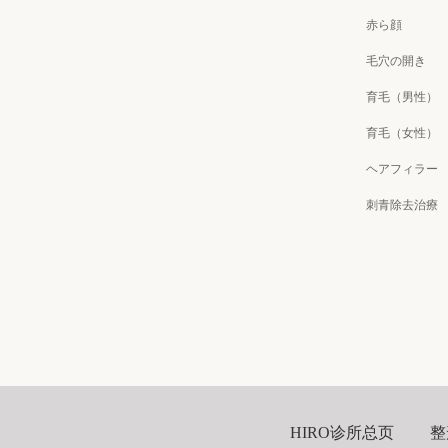
赤ら顔
毛穴の開き
育毛（男性）
育毛（女性）
ヘアフィラー
刺青除去治療
HIRO诊所总页
整