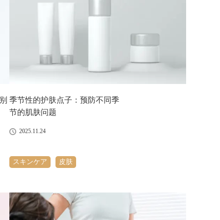
2
»
别
季节性的护肤点子：预防不同季
节的肌肤问题
2025.11.24
スキンケア
皮肤