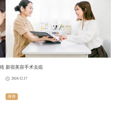
疮
新宿美容手术去痣
2024.12.17
身体