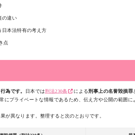
件
任の違い
う日本法特有の考え方
き点
る行為です。
日本では
刑法230条
による
刑事上の名誉毀損罪
非常にプライベートな情報であるため、伝え方や公開の範囲に
結果が異なります。整理すると次のとおりです。