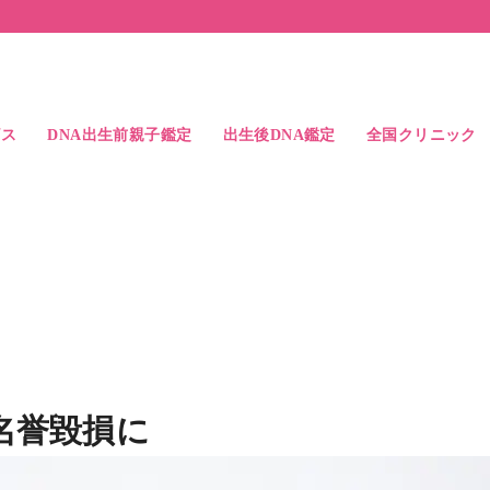
ビス
DNA出生前親子鑑定
出生後DNA鑑定
全国クリニック
ス
検査精度
よくある質問
出生後DNA親子鑑定
出生後DNA兄弟鑑定
出生後DNA親族鑑定
中絶時のDNA親子鑑定
父親と子供の比較例
兄弟鑑定の結果例
アクセス
ドクター紹介
札幌駅前院
大宮駅前院
東京駅前院
池袋駅前院
横浜駅前院
名古屋駅前院
大阪駅前院
なんば心斎橋院
岡山駅前院
博多駅前院
名誉毀損に