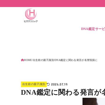
DNA鑑定サー
DNA鑑定価格
DNA保管サービ
遺伝子検査とは
HOME
出生前の親子識別
DNA鑑定に関わる発言が名誉毀損に
2026.07.19
出生前の親子識別
DNA鑑定に関わる発言が