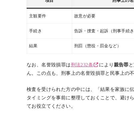
項目
刑事上の名
主観要件
故意が必要
手続き
告訴・捜査・起訴（刑事手続
結果
刑罰（懲役・罰金など）
なお、名誉毀損罪は
刑法232条
により
親告罪
と
ん。この点も、刑事上の名誉毀損罪と民事上の
検査を受けられた方の中には、「結果を家族に
タイミングを事前に整理しておくことで、避け
てお役立てください。