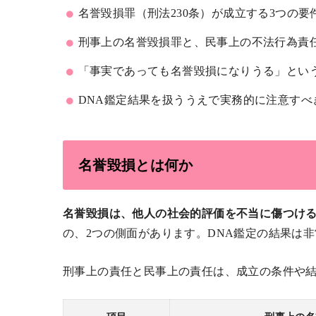
名誉毀損罪（刑法230条）が成立する3つの要
刑事上の名誉毀損罪と、民事上の不法行為責
「事実であっても名誉毀損になりうる」とい
DNA鑑定結果を扱ううえで実務的に注意すべ
名誉毀損とは何か
名誉毀損は、他人の社会的評価を不当に傷つけ
の、2つの側面があります。DNA鑑定の結果は
刑事上の責任と民事上の責任は、成立の条件や