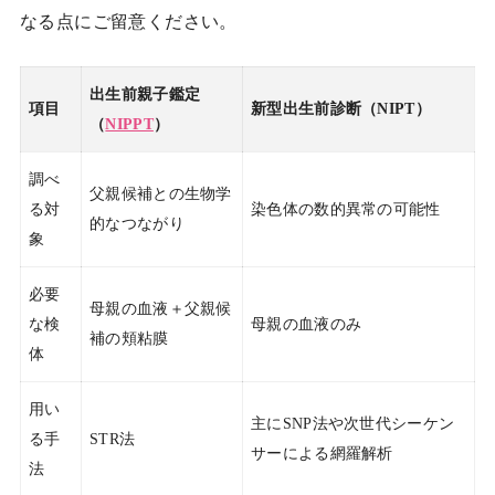
なる点にご留意ください。
出生前親子鑑定
項目
新型出生前診断（NIPT）
（
NIPPT
）
調べ
父親候補との生物学
る対
染色体の数的異常の可能性
的なつながり
象
必要
母親の血液＋父親候
な検
母親の血液のみ
補の頬粘膜
体
用い
主にSNP法や次世代シーケン
る手
STR法
サーによる網羅解析
法