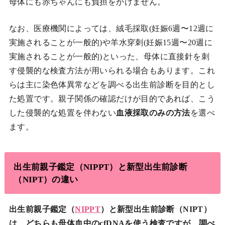
母体にも赤ちゃんにも負担をかけません。
なお、医療機関によっては、絨毛採取(妊娠6週〜12週に
実施されることが一般的)や羊水穿刺(妊娠15週〜20週に
実施されることが一般的)といった、母体に直接針を刺
す侵襲的な検査方法が用いられる場合もあります。これ
らは主に染色体異常などを調べる出生前診断を目的とし
た処置です。親子関係の確認だけが目的であれば、こう
した侵襲的な処置を伴わない
血液採取のみの方法
を選べ
ます。
出生前親子鑑定（NIPPT）と新型出生前診断
（NIPT）の違い
出生前親子鑑定（
NIPPT
）と新型出生前診断（NIPT）
は、どちらも母体血中のcfDNAを使う検査ですが、調べ