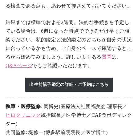
る検査である点も、あわせて押さえておいてください。
結果までは標準でおよそ2週間。法的な手続きを予定し
ている場合は、6週になった時点でできるだけ早くご相
談ください。私的鑑定と法的鑑定のどちらが自分の状況
に合っているかも含め、ご自身のペースで確認するとこ
ろから始めてみましょう。詳しいよくある
質問
は、
Q&Aページ
でもご確認いただけます。
出生前親子鑑定の詳細・ご予約はこちら
執筆・医療監修
: 岡博史(医療法人社団福美会 理事長／
ヒロクリニック
統括院長／医学博士／CAPラボディレク
ター)
共同監修: 堤修一(博多駅前院院長／医学博士)