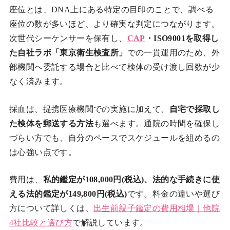
座位とは、DNA上にある特定の目印のことで、調べる
座位の数が多いほど、より確実な判定につながります。
次世代シーケンサーを保有し、
CAP
・ISO9001を取得し
た自社ラボ「東京衛生検査所」
での一貫運用のため、外
部機関へ委託する場合と比べて検体の受け渡し回数が少
なく済みます。
採血は、提携医療機関での実施に加えて、
自宅で採取し
た検体を郵送する方法
も選べます。通院の時間を確保し
づらい方でも、自分のペースでスケジュールを組めるの
は心強い点です。
費用は、
私的鑑定が108,000円(税込)、法的な手続きに使
える法的鑑定が149,800円(税込)
です。料金の違いや選び
方について詳しくは、
出生前親子鑑定の費用相場｜他院
4社比較と選び方
で解説しています。