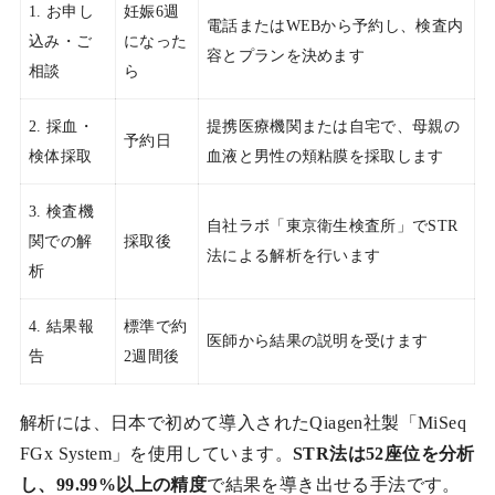
1. お申し
妊娠6週
電話またはWEBから予約し、検査内
込み・ご
になった
容とプランを決めます
相談
ら
2. 採血・
提携医療機関または自宅で、母親の
予約日
検体採取
血液と男性の頬粘膜を採取します
3. 検査機
自社ラボ「東京衛生検査所」でSTR
関での解
採取後
法による解析を行います
析
4. 結果報
標準で約
医師から結果の説明を受けます
告
2週間後
解析には、日本で初めて導入されたQiagen社製「MiSeq
FGx System」を使用しています。
STR法は52座位を分析
し、99.99%以上の精度
で結果を導き出せる手法です。