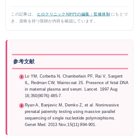
この記事は、
ヒロクリニックNIPPTの編集・監修体制
にもとづ
き、資格を持つ医師が内容を確認しています。
参考文献
Lo YM, Corbetta N, Chamberlain PF, Rai V, Sargent
IL, Redman CW, Wainscoat JS. Presence of fetal DNA
in maternal plasma and serum. Lancet. 1997 Aug
16;350(9076):485-7.
Ryan A, Banjevic M, Demko Z, et al. Noninvasive
prenatal paternity testing using massive parallel
sequencing of single nucleotide polymorphisms.
Genet Med. 2013 Nov;15(11):894-901.