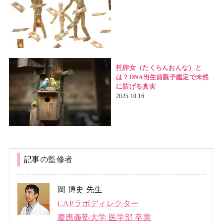
托卵女（たくらんおんな）と
は？DNA出生前親子鑑定で未然
に防げる真実
2025.10.16
記事の監修者
岡 博史 先生
CAPラボディレクター
慶應義塾大学 医学部 卒業