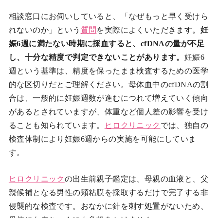
相談窓口にお伺いしていると、「なぜもっと早く受けら
れないのか」という
質問
を実際によくいただきます。
妊
娠6週に満たない時期に採血すると、cfDNAの量が不足
し、十分な精度で判定できないことがあります。
妊娠6
週という基準は、精度を保ったまま検査するための医学
的な区切りだとご理解ください。母体血中のcfDNAの割
合は、一般的に妊娠週数が進むにつれて増えていく傾向
があるとされていますが、体重など個人差の影響を受け
ることも知られています。
ヒロクリニック
では、独自の
検査体制により妊娠6週からの実施を可能にしていま
す。
ヒロクリニック
の出生前親子鑑定は、母親の血液と、父
親候補となる男性の頬粘膜を採取するだけで完了する非
侵襲的な検査です。おなかに針を刺す処置がないため、