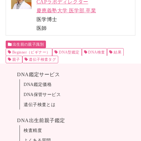
CAPラボディレクター
慶應義塾大学 医学部 卒業
医学博士
医師
出生前の親子識別
Beginner（ビギナー）
DNA型鑑定
DNA検査
結果
親子
遺伝子検査タグ
DNA鑑定サービス
DNA鑑定価格
DNA保管サービス
遺伝子検査とは
DNA出生前親子鑑定
検査精度
よくある質問