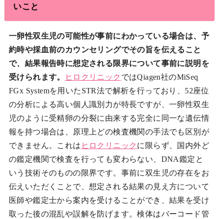
いこと
一卵性双生児の可能性が事前にわかっている場合は、予
約時や採血前のカウンセリングでその旨を伝えること
で、結果報告時に想定される限界について事前に説明を
受けられます。
ヒロクリニック
ではQiagen社のMiSeq
FGx Systemを用いたSTR法で解析を行っており、52座位
の分析による高い個人識別力が特長ですが、一卵性双生
児のように受精卵の分裂に由来する完全に同一な遺伝情
報を持つ場合は、原理上どの検査機関の手法でも区別が
できません。これは
ヒロクリニック
に限らず、国内外ど
の鑑定機関で検査を行っても変わらない、DNA鑑定と
いう技術そのものの限界です。事前に双生児の存在をお
伝えいただくことで、想定される結果の見え方について
医師や鑑定士から案内を受けることができ、結果を受け
取った後の混乱や誤解を防げます。検体はバーコード管