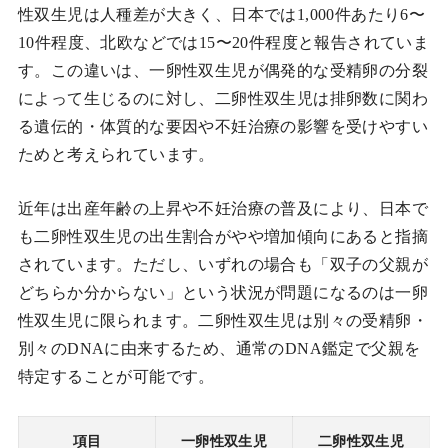
性双生児は人種差が大きく、日本では1,000件あたり6〜
10件程度、北欧などでは15〜20件程度と報告されていま
す。この違いは、一卵性双生児が偶発的な受精卵の分裂
によって生じるのに対し、二卵性双生児は排卵数に関わ
る遺伝的・体質的な要因や不妊治療の影響を受けやすい
ためと考えられています。
近年は出産年齢の上昇や不妊治療の普及により、日本で
も二卵性双生児の出生割合がやや増加傾向にあると指摘
されています。ただし、いずれの場合も「双子の父親が
どちらか分からない」という状況が問題になるのは一卵
性双生児に限られます。二卵性双生児は別々の受精卵・
別々のDNAに由来するため、通常のDNA鑑定で父親を
特定することが可能です。
項目
一卵性双生児
二卵性双生児