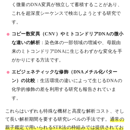
く微量のDNA変異が独立して蓄積することがあり、
これを超深度シーケンスで検出しようとする研究で
す。
コピー数変異（CNV）やミトコンドリアDNAの微小
な違いの解析
：染色体の一部領域の増減や、母親由
来のミトコンドリアDNAに生じるわずかな変化を手
がかりにする方法です。
エピジェネティックな修飾（DNAメチル化パター
ン）の比較
：生活環境の違いによって生じるDNAの
化学的修飾の差を利用する研究も報告されていま
す。
これらはいずれも特殊な機材と高度な解析コスト、そし
て長い解析期間を要する研究レベルの手法です。
通常の
親子鑑定で用いられるSTR法の枠組みでは提供されてお