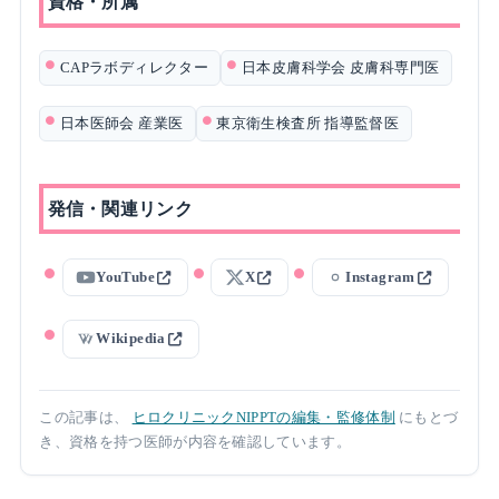
資格・所属
CAPラボディレクター
日本皮膚科学会 皮膚科専門医
日本医師会 産業医
東京衛生検査所 指導監督医
発信・関連リンク
YouTube
X
Instagram
Wikipedia
この記事は、
ヒロクリニックNIPPTの編集・監修体制
にもとづ
き、資格を持つ医師が内容を確認しています。