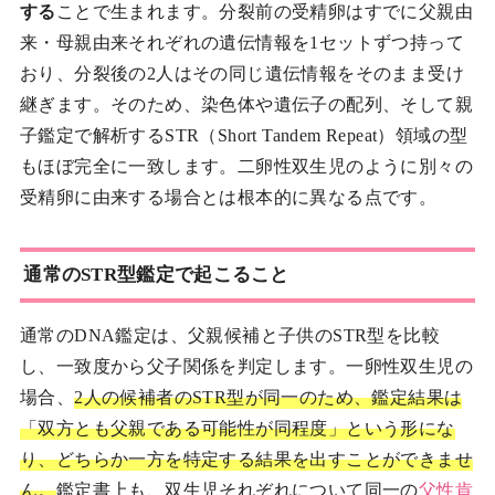
する
ことで生まれます。分裂前の受精卵はすでに父親由
来・母親由来それぞれの遺伝情報を1セットずつ持って
おり、分裂後の2人はその同じ遺伝情報をそのまま受け
継ぎます。そのため、染色体や遺伝子の配列、そして親
子鑑定で解析するSTR（Short Tandem Repeat）領域の型
もほぼ完全に一致します。二卵性双生児のように別々の
受精卵に由来する場合とは根本的に異なる点です。
通常のSTR型鑑定で起こること
通常のDNA鑑定は、父親候補と子供のSTR型を比較
し、一致度から父子関係を判定します。一卵性双生児の
場合、
2人の候補者のSTR型が同一のため、鑑定結果は
「双方とも父親である可能性が同程度」という形にな
り、どちらか一方を特定する結果を出すことができませ
ん。
鑑定書上も、双生児それぞれについて同一の
父性肯