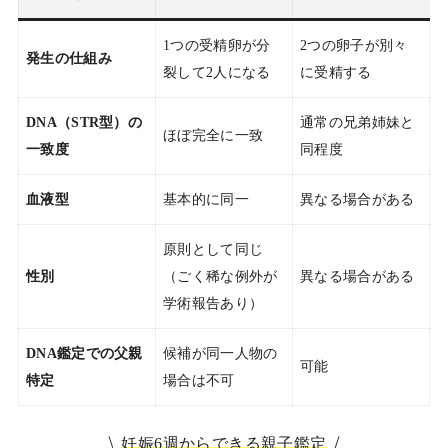
1つの受精卵が分
2つの卵子が別々
発生の仕組み
裂して2人になる
に受精する
DNA（STR型）の
通常の兄弟姉妹と
ほぼ完全に一致
一致度
同程度
血液型
基本的に同一
異なる場合がある
原則として同じ
性別
（ごく稀な例外が
異なる場合がある
学術報告あり）
DNA鑑定での父親
候補が同一人物の
可能
特定
場合は不可
妊娠6週からできる親子鑑定