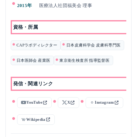
2015年
医療法人社団福美会 理事
資格・所属
CAPラボディレクター
日本皮膚科学会 皮膚科専門医
日本医師会 産業医
東京衛生検査所 指導監督医
発信・関連リンク
YouTube
X
Instagram
Wikipedia