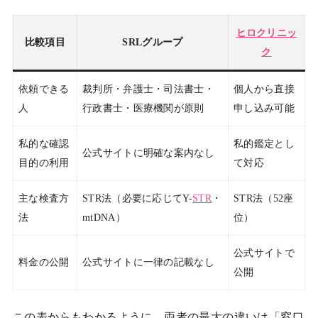
ヒロクリニッ
比較項目
SRLグループ
ク
依頼できる
裁判所・弁護士・司法書士・
個人から直接
人
行政書士・医療機関が原則
申し込み可能
私的な確認
私的鑑定とし
公式サイトに明確な案内なし
目的の利用
て対応
主な検査方
STR法（必要に応じてY-
STR
・
STR法（52座
法
mtDNA）
位）
公式サイトで
料金の公開
公式サイトに一律の記載なし
公開
この表からもわかるように、両者の最大の違いは「窓口