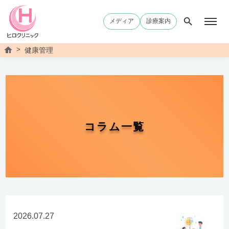
メディア
診療案内
>
川
健康管理
口
市
の
内
科/
健
康
診
断
コラム一覧
な
ら
ヒ
ロ
ク
リ
ニ
ッ
ク
2026.07.27