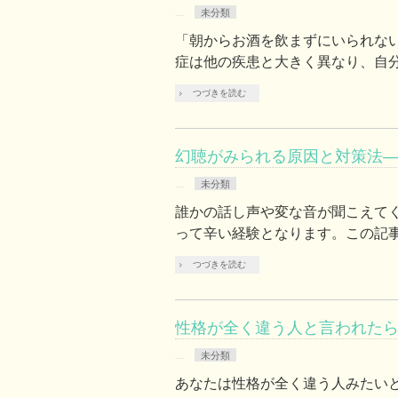
未分類
2020年11月5日
「朝からお酒を飲まずにいられな
症は他の疾患と大きく異なり、自分
つづきを読む
幻聴がみられる原因と対策法
未分類
2020年10月8日
誰かの話し声や変な音が聞こえて
って辛い経験となります。この記事
つづきを読む
性格が全く違う人と言われた
未分類
2020年8月31日
あなたは性格が全く違う人みたい