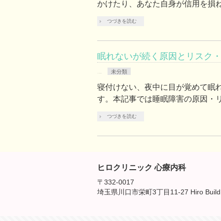
かけたり、あなた自身が信用を損ね
つづきを読む
眠れないが続く原因とリスク
未分類
2020年6月8日
寝付けない、夜中に目が覚めて眠
す。本記事では睡眠障害の原因・リ
つづきを読む
ヒロクリニック 心療内科
〒332-0017
埼玉県川口市栄町3丁目11-27 Hiro Build.