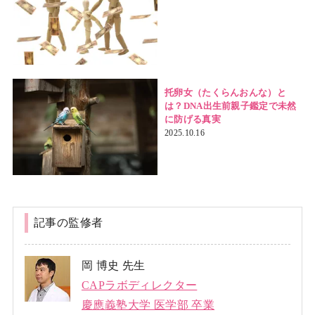
托卵女（たくらんおんな）と
は？DNA出生前親子鑑定で未然
に防げる真実
2025.10.16
記事の監修者
岡 博史 先生
CAPラボディレクター
慶應義塾大学 医学部 卒業