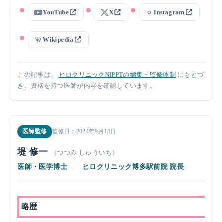
YouTube
X
Instagram
Wikipedia
この記事は、
ヒロクリニックNIPPTの編集・監修体制
にもとづ
き、資格を持つ医師が内容を確認しています。
医師監修
監修日：2024年9月14日
堤 修一
（つつみ しゅういち）
医師・医学博士
／
ヒロクリニック博多駅前院 院長
略歴