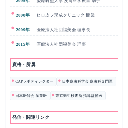
2005年
慶應義塾大学 皮膚科学教室 助手
2008年
ヒロ皮フ形成クリニック 開業
2009年
医療法人社団福美会 理事長
2015年
医療法人社団福美会 理事
資格・所属
CAPラボディレクター
日本皮膚科学会 皮膚科専門医
日本医師会 産業医
東京衛生検査所 指導監督医
発信・関連リンク