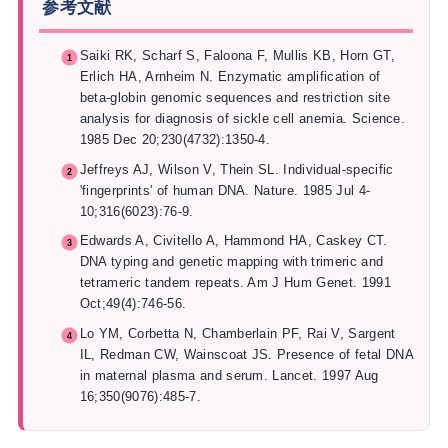
参考文献
Saiki RK, Scharf S, Faloona F, Mullis KB, Horn GT,
Erlich HA, Arnheim N. Enzymatic amplification of
beta-globin genomic sequences and restriction site
analysis for diagnosis of sickle cell anemia. Science.
1985 Dec 20;230(4732):1350-4.
Jeffreys AJ, Wilson V, Thein SL. Individual-specific
'fingerprints' of human DNA. Nature. 1985 Jul 4-
10;316(6023):76-9.
Edwards A, Civitello A, Hammond HA, Caskey CT.
DNA typing and genetic mapping with trimeric and
tetrameric tandem repeats. Am J Hum Genet. 1991
Oct;49(4):746-56.
Lo YM, Corbetta N, Chamberlain PF, Rai V, Sargent
IL, Redman CW, Wainscoat JS. Presence of fetal DNA
in maternal plasma and serum. Lancet. 1997 Aug
16;350(9076):485-7.