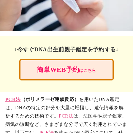
↓今すぐDNA出生前親子鑑定を予約する↓
簡単WEB予約
はこちら
PCR法
（ポリメラーゼ連鎖反応）
を用いたDNA鑑定
は、DNAの特定の部分を大量に増幅し、遺伝情報を解
析するための技術です。
PCR法
は、法医学や親子鑑定、
病気の診断など、さまざまな分野で広く利用されていま
す。以下では、
PCR法
を使ったDNA鑑定について、仕