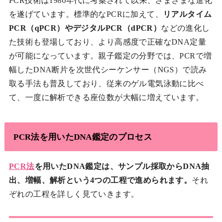
PCR技術は1980年代に考案されて以来、さまざまな進化
を遂げています。標準的なPCRに加えて、
リアルタイム
PCR（qPCR）やデジタルPCR（dPCR）
などの進化し
た技術も登場しており、より高感度で正確なDNA定量
が可能になっています。親子鑑定の分野では、PCRで増
幅したDNA断片を次世代シーケンサー（NGS）で読み
取る手法も普及しており、従来のゲル電気泳動に比べ
て、一度に解析できる座位数が大幅に増えています。
PCR法を用いたDNA鑑定のプロセス
PCR法
を用いたDNA鑑定は、サンプル採取からDNA抽
出、増幅、解析という4つの工程で進められます。
それ
ぞれの工程を詳しく見ていきます。