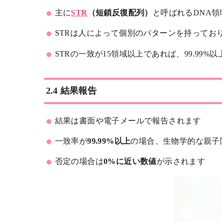
主に
STR
（短鎖反復配列）
と呼ばれるDNA
STRは人によって個別のパターンを持ってお
STRの一致が15領域以上であれば、99.99
2.4 結果報告
結果は書面や電子メールで報告されます
一致率が
99.99%以上
の場合、生物学的な親子
否定の場合は
0%に近い数値
が示されます