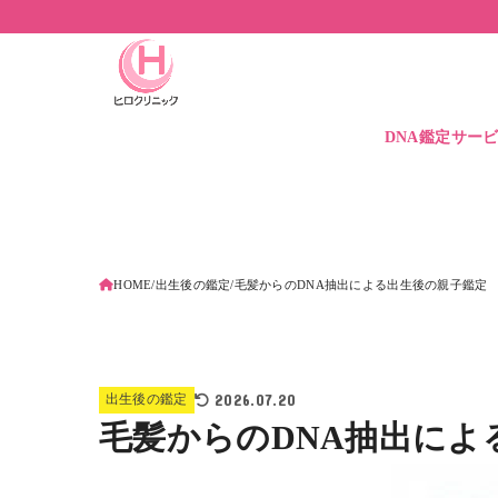
DNA鑑定サー
DNA鑑定価格
DNA保管サービ
遺伝子検査とは
HOME
出生後の鑑定
毛髪からのDNA抽出による出生後の親子鑑定
2026.07.20
出生後の鑑定
毛髪からのDNA抽出によ