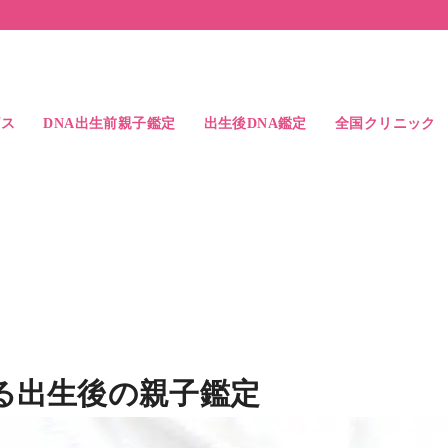
ビス
DNA出生前親子鑑定
出生後DNA鑑定
全国クリニック
ス
検査精度
よくある質問
出生後DNA親子鑑定
出生後DNA兄弟鑑定
出生後DNA親族鑑定
中絶時のDNA親子鑑定
父親と子供の比較例
兄弟鑑定の結果例
アクセス
ドクター紹介
札幌駅前院
大宮駅前院
東京駅前院
池袋駅前院
横浜駅前院
名古屋駅前院
大阪駅前院
なんば心斎橋院
岡山駅前院
博多駅前院
る出生後の親子鑑定