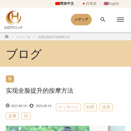
简体中文
日本語
English
メディア
コラム一覧
实现全脸提升的按摩方法
Home
ブログ
脸
实现全脸提升的按摩方法
2025.09.19
/
2025.09.19
マッサージ
効果
改善
皮膚
顔