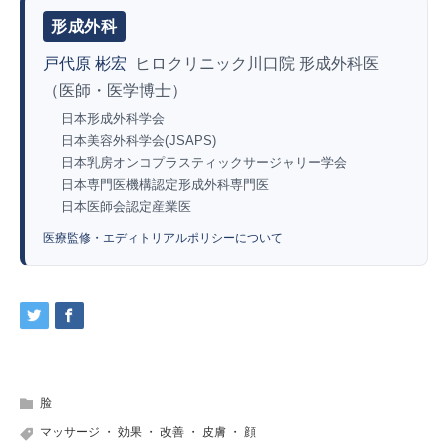
形成外科
戸代原 彬宏
ヒロクリニック川口院 形成外科医
（医師・医学博士）
日本形成外科学会
日本美容外科学会(JSAPS)
日本乳房オンコプラスティックサージャリー学会
日本専門医機構認定形成外科専門医
日本医師会認定産業医
医療監修・エディトリアルポリシーについて
脸
マッサージ
・
効果
・
改善
・
皮膚
・
顔