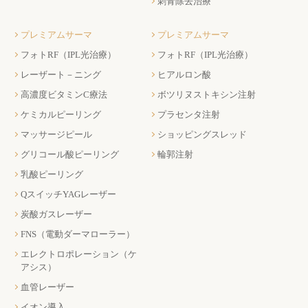
刺青除去治療
プレミアムサーマ
プレミアムサーマ
フォトRF（IPL光治療）
フォトRF（IPL光治療）
レーザート－ニング
ヒアルロン酸
高濃度ビタミンC療法
ボツリヌストキシン注射
ケミカルピーリング
プラセンタ注射
マッサージピール
ショッピングスレッド
グリコール酸ピーリング
輪郭注射
乳酸ピーリング
QスイッチYAGレーザー
炭酸ガスレーザー
FNS（電動ダーマローラー）
エレクトロポレーション（ケ
アシス）
血管レーザー
イオン導入