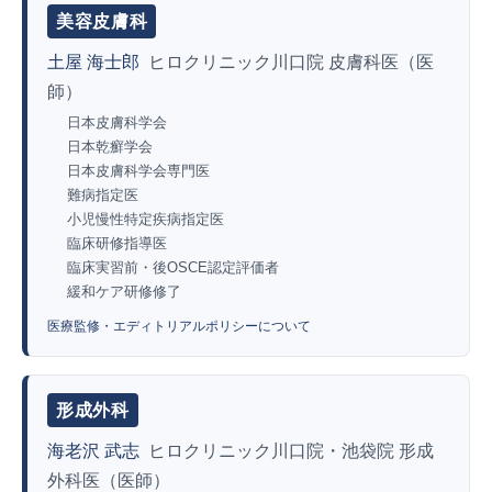
美容皮膚科
土屋 海士郎
ヒロクリニック川口院 皮膚科医（医
師）
日本皮膚科学会
日本乾癬学会
日本皮膚科学会専門医
難病指定医
小児慢性特定疾病指定医
臨床研修指導医
臨床実習前・後OSCE認定評価者
緩和ケア研修修了
医療監修・エディトリアルポリシーについて
形成外科
海老沢 武志
ヒロクリニック川口院・池袋院 形成
外科医（医師）