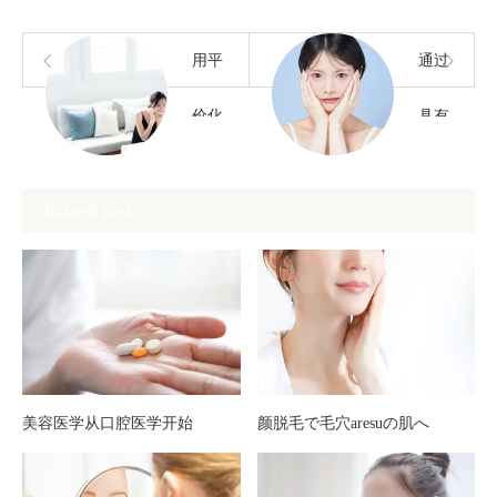
用平
通过
价化
具有
妆品
放松
Related post
开启
效果
护肤
的美
的第
容法
一步
来调
美容医学从口腔医学开始
颜脱毛で毛穴aresuの肌へ
理肌