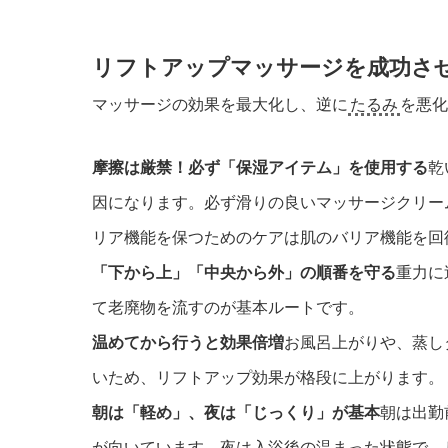
リフトアップマッサージを成功さ
マッサージの効果を最大化し、逆に
たるみ
を悪
摩擦は厳禁！必ず「保湿アイテム」を使用する
乾
因になります。必ず滑りの良いマッサージクリー
リア機能を保つためのケアは
肌のバリア機能を回
「下から上」「中央から外」の順番を守る
重力に
て老廃物を流すのが基本ルートです。
温めてから行うと効果倍増
お風呂上がりや、蒸し
いため、リフトアップ効果が格段に上がります。
朝は「軽め」、夜は「じっくり」が基本
朝は出勤
が向いています。夜は入浴後の温まった状態で、