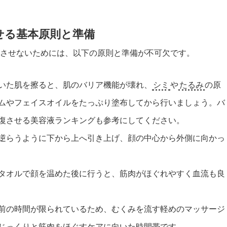
せる基本原則と準備
化させないためには、以下の原則と準備が不可欠です。
いた肌を擦ると、肌のバリア機能が壊れ、
シミ
や
たるみ
の原
ムやフェイスオイルをたっぷり塗布してから行いましょう。バ
復させる美容液ランキング
も参考にしてください。
逆らうように下から上へ引き上げ、顔の中心から外側に向かっ
タオルで顔を温めた後に行うと、筋肉がほぐれやすく血流も良
前の時間が限られているため、むくみを流す軽めのマッサージ
じっくりと筋肉をほぐすケアに向いた時間帯です。