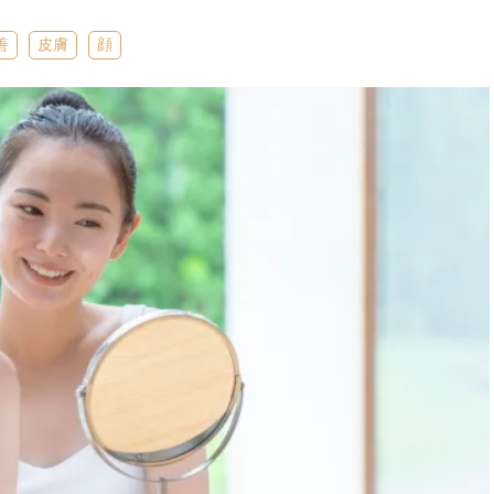
善
皮膚
顔