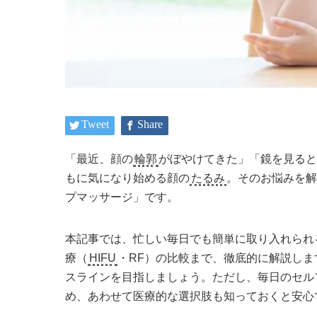
Tweet
Share
「最近、顔の
輪郭
がぼやけてきた」「鏡を見る
もに気になり始める顔の
たるみ
。そのお悩みを
プマッサージ」です。
本記事では、忙しい毎日でも簡単に取り入れられ
療（
HIFU
・RF）の比較まで、徹底的に解説し
スラインを目指しましょう。ただし、毎日のセル
め、あわせて医療的な選択肢も知っておくと安心