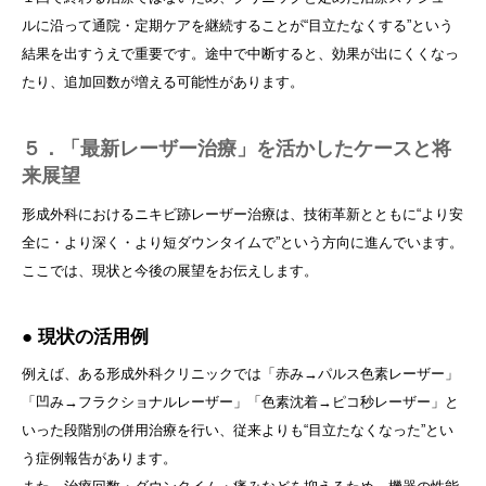
ルに沿って通院・定期ケアを継続することが“目立たなくする”という
結果を出すうえで重要です。途中で中断すると、効果が出にくくなっ
たり、追加回数が増える可能性があります。
５．「最新レーザー治療」を活かしたケースと将
来展望
形成外科におけるニキビ跡レーザー治療は、技術革新とともに“より安
全に・より深く・より短ダウンタイムで”という方向に進んでいます。
ここでは、現状と今後の展望をお伝えします。
● 現状の活用例
例えば、ある形成外科クリニックでは「赤み→パルス色素レーザー」
「凹み→フラクショナルレーザー」「色素沈着→ピコ秒レーザー」と
いった段階別の併用治療を行い、従来よりも“目立たなくなった”とい
う症例報告があります。