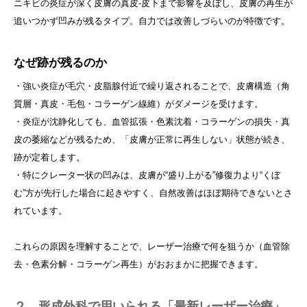
ニキビの炎症が深く皮膚の真皮‐皮下まで影響を及ぼし、皮膚の再生が
追いつかず凹みが残るタイプ。自力では改善しづらいのが特徴です。
なぜ跡が残るのか
・強い炎症が毛穴・皮脂腺付近で繰り返されることで、皮膚構造（角
質層・真皮・毛包・コラーゲン線維）がダメージを受けます。
・炎症が沈静化しても、血管拡張・色素沈着・コラーゲンの損失・真
皮の萎縮などが残るため、「皮膚が正常に再生しない」状態が続き、
跡が定着します。
・特にクレーター状の凹みは、皮膚が“盛り上がる”修復力より“くぼ
む”方が先行した場合に起きやすく、自然改善はほぼ期待できないとさ
れています。
これらの原因を理解することで、レーザー治療で何を狙うか（血管除
去・色素分解・コラーゲン再生）がおおまかに把握できます。
２．形成外科で用いられる「最新レーザー治療」