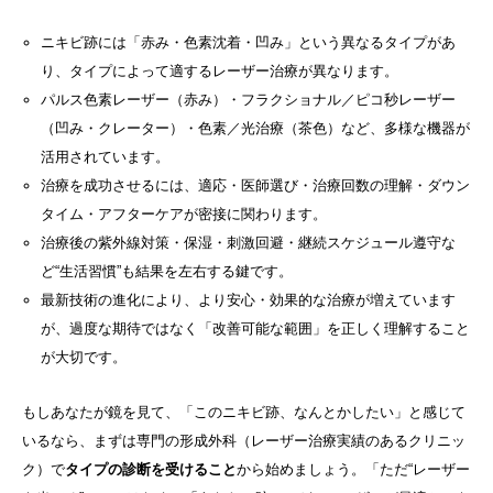
ニキビ跡には「赤み・色素沈着・凹み」という異なるタイプがあ
り、タイプによって適するレーザー治療が異なります。
パルス色素レーザー（赤み）・フラクショナル／ピコ秒レーザー
（凹み・クレーター）・色素／光治療（茶色）など、多様な機器が
活用されています。
治療を成功させるには、適応・医師選び・治療回数の理解・ダウン
タイム・アフターケアが密接に関わります。
治療後の紫外線対策・保湿・刺激回避・継続スケジュール遵守な
ど“生活習慣”も結果を左右する鍵です。
最新技術の進化により、より安心・効果的な治療が増えています
が、過度な期待ではなく「改善可能な範囲」を正しく理解すること
が大切です。
もしあなたが鏡を見て、「このニキビ跡、なんとかしたい」と感じて
いるなら、まずは専門の形成外科（レーザー治療実績のあるクリニッ
ク）で
タイプの診断を受けること
から始めましょう。「ただ“レーザー