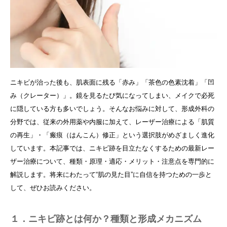
ニキビが治った後も、肌表面に残る「赤み」「茶色の色素沈着」「凹
み（クレーター）」。鏡を見るたび気になってしまい、メイクで必死
に隠している方も多いでしょう。そんなお悩みに対して、形成外科の
分野では、従来の外用薬や内服に加えて、レーザー治療による「肌質
の再生」・「瘢痕（はんこん）修正」という選択肢がめざましく進化
しています。本記事では、ニキビ跡を目立たなくするための最新レー
ザー治療について、種類・原理・適応・メリット・注意点を専門的に
解説します。将来にわたって“肌の見た目”に自信を持つための一歩と
して、ぜひお読みください。
１．ニキビ跡とは何か？種類と形成メカニズム