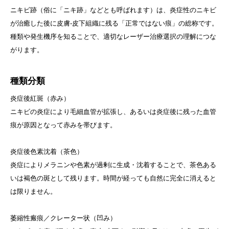
ニキビ跡（俗に「ニキ跡」などとも呼ばれます）は、炎症性のニキビ
が治癒した後に皮膚‐皮下組織に残る「正常ではない痕」の総称です。
種類や発生機序を知ることで、適切なレーザー治療選択の理解につな
がります。
種類分類
炎症後紅斑（赤み）
ニキビの炎症により毛細血管が拡張し、あるいは炎症後に残った血管
痕が原因となって赤みを帯びます。
炎症後色素沈着（茶色）
炎症によりメラニンや色素が過剰に生成・沈着することで、茶色ある
いは褐色の斑として残ります。時間が経っても自然に完全に消えると
は限りません。
萎縮性瘢痕／クレーター状（凹み）