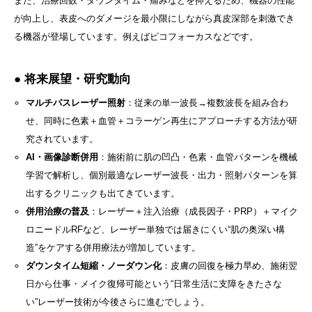
また、治療回数・ダウンタイム・痛みなどを抑えるため、機器の性能
が向上し、表皮へのダメージを最小限にしながら真皮深部を刺激でき
る機器が登場しています。例えばピコフォーカスなどです。
● 将来展望・研究動向
マルチパスレーザー照射
：従来の単一波長→複数波長を組み合わ
せ、同時に色素＋血管＋コラーゲン再生にアプローチする方法が研
究されています。
AI・画像診断併用
：施術前に肌の凹凸・色素・血管パターンを機械
学習で解析し、個別最適なレーザー波長・出力・照射パターンを算
出するクリニックも出てきています。
併用治療の普及
：レーザー＋注入治療（成長因子・PRP）＋マイク
ロニードルRFなど、レーザー単独では届きにくい“肌の奥深い構
造”をケアする併用療法が増加しています。
ダウンタイム短縮・ノーダウン化
：皮膚の回復を極力早め、施術翌
日から仕事・メイク復帰可能という“日常生活に支障をきたさな
い”レーザー技術が今後さらに進むでしょう。