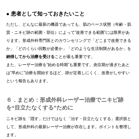
● 患者として知っておきたいこと
ただし、どんなに最新の機器であっても、肌のベース状態（年齢・肌
質・ニキビ跡の範囲・部位）によって“改善できる範囲”には限界があ
ります。形成外科専門医とのカウンセリングで「どこまで改善できる
か」「どのくらい回数が必要か」「どのような生活制限があるか」を
納得してから治療を受ける
ことが最も重要です。
また、レーザー治療を“始める時期”も重要です。炎症期が過ぎたあと
は“早めに”治療を開始するほど、跡が定着しにくく、改善がしやすい
という報告もあります。
６．まとめ：形成外科レーザー治療でニキビ跡
を“目立たなくする”ために
ニキビ跡を「隠す」だけではなく「治す・目立たなくする」選択肢と
して、形成外科の最新レーザー治療が存在します。ポイントを整理し
ます。