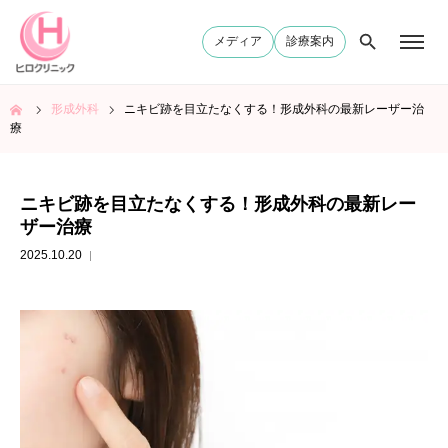
メディア
診療案内
ム
形成外科
ニキビ跡を目立たなくする！形成外科の最新レーザー治
療
ニキビ跡を目立たなくする！形成外科の最新レー
ザー治療
2025.10.20