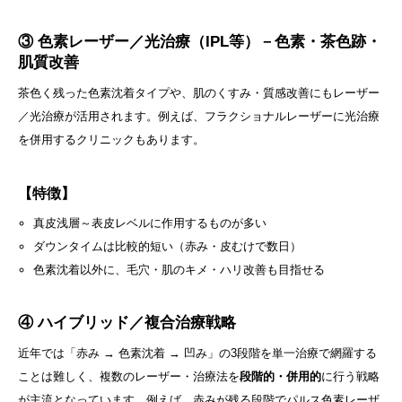
③ 色素レーザー／光治療（IPL等）－色素・茶色跡・
肌質改善
茶色く残った色素沈着タイプや、肌のくすみ・質感改善にもレーザー
／光治療が活用されます。例えば、フラクショナルレーザーに光治療
を併用するクリニックもあります。
【特徴】
真皮浅層～表皮レベルに作用するものが多い
ダウンタイムは比較的短い（赤み・皮むけで数日）
色素沈着以外に、毛穴・肌のキメ・ハリ改善も目指せる
④ ハイブリッド／複合治療戦略
近年では「赤み → 色素沈着 → 凹み」の3段階を単一治療で網羅する
ことは難しく、複数のレーザー・治療法を
段階的・併用的
に行う戦略
が主流となっています。例えば、赤みが残る段階でパルス色素レーザ