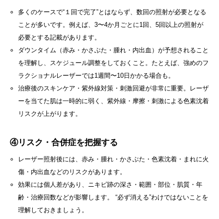
多くのケースで“１回で完了”とはならず、数回の照射が必要となる
ことが多いです。例えば、3〜4か月ごとに1回、5回以上の照射が
必要とする記載があります。
ダウンタイム（赤み・かさぶた・腫れ・内出血）が予想されること
を理解し、スケジュール調整をしておくこと。たとえば、強めのフ
ラクショナルレーザーでは1週間〜10日かかる場合も。
治療後のスキンケア・紫外線対策・刺激回避が非常に重要。レーザ
ーを当てた肌は一時的に弱く、紫外線・摩擦・刺激による色素沈着
リスクが上がります。
④リスク・合併症を把握する
レーザー照射後には、赤み・腫れ・かさぶた・色素沈着・まれに火
傷・内出血などのリスクがあります。
効果には個人差があり、ニキビ跡の深さ・範囲・部位・肌質・年
齢・治療回数などが影響します。 “必ず消える”わけではないことを
理解しておきましょう。