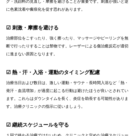
グ・洗顔料の見直し・摩擦を避けることが重要です。刺激が強いと逆
に色素沈着や瘢痕化を促す恐れがあります。
☑ 刺激・摩擦を避ける
治療部位をこすったり、強く擦ったり、マッサージやピーリングを無
断で行ったりすることは禁物です。レーザーによる傷治癒反応が適切
に進まない原因となります。
☑ 熱・汗・入浴・運動のタイミング配慮
治療当日および数日は、激しい運動・サウナ・長時間入浴など「熱・
発汗・血流増加」が過度に起こる行動は避けたほうが良いとされてい
ます。これらはダウンタイムを長く、炎症を助長する可能性がありま
す。治療クリニックの指示に従いましょう。
☑ 継続スケジュールを守る
１回で終わる治療ではないため、クリニックと定めた治療スケジュー