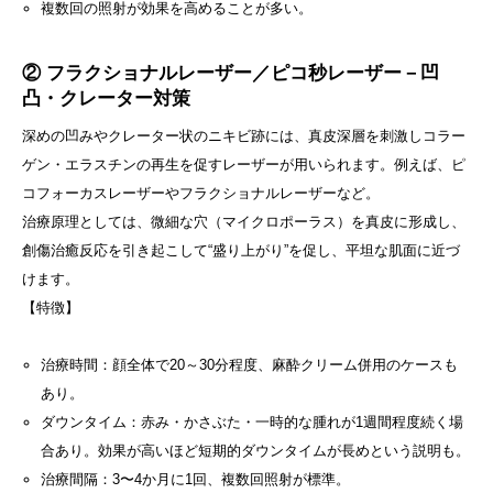
複数回の照射が効果を高めることが多い。
② フラクショナルレーザー／ピコ秒レーザー－凹
凸・クレーター対策
深めの凹みやクレーター状のニキビ跡には、真皮深層を刺激しコラー
ゲン・エラスチンの再生を促すレーザーが用いられます。例えば、ピ
コフォーカスレーザーやフラクショナルレーザーなど。
治療原理としては、微細な穴（マイクロポーラス）を真皮に形成し、
創傷治癒反応を引き起こして“盛り上がり”を促し、平坦な肌面に近づ
けます。
【特徴】
治療時間：顔全体で20～30分程度、麻酔クリーム併用のケースも
あり。
ダウンタイム：赤み・かさぶた・一時的な腫れが1週間程度続く場
合あり。効果が高いほど短期的ダウンタイムが長めという説明も。
治療間隔：3〜4か月に1回、複数回照射が標準。