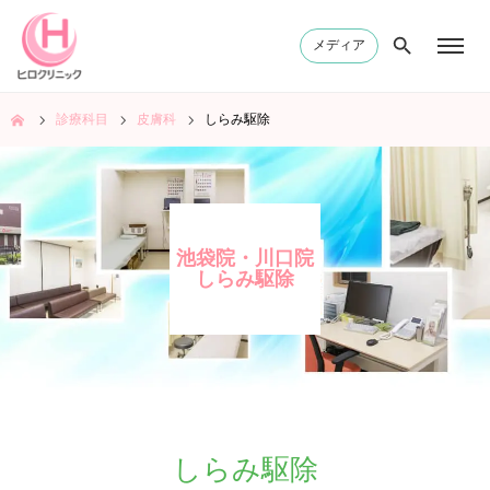
メディア
ム
診療科目
皮膚科
しらみ駆除
池袋院・川口院
しらみ駆除
しらみ駆除