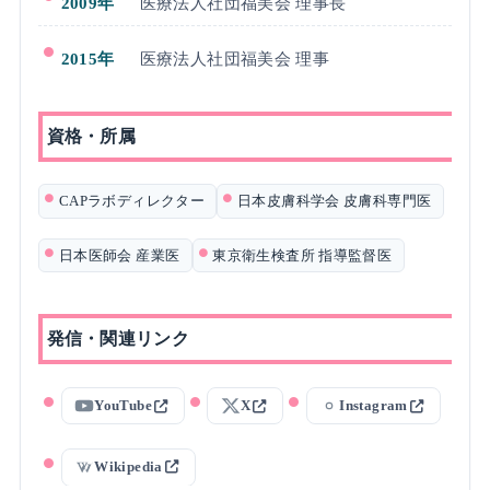
2009年
医療法人社団福美会 理事長
2015年
医療法人社団福美会 理事
資格・所属
CAPラボディレクター
日本皮膚科学会 皮膚科専門医
日本医師会 産業医
東京衛生検査所 指導監督医
発信・関連リンク
YouTube
X
Instagram
Wikipedia