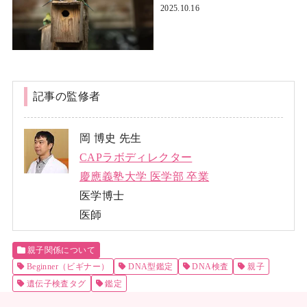
2025.10.16
記事の監修者
岡 博史 先生
CAPラボディレクター
慶應義塾大学 医学部 卒業
医学博士
医師
親子関係について
Beginner（ビギナー）
DNA型鑑定
DNA検査
親子
遺伝子検査タグ
鑑定