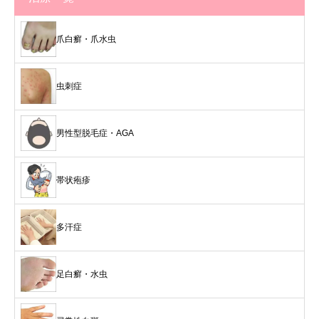
爪白癬・爪水虫
虫刺症
男性型脱毛症・AGA
帯状疱疹
多汗症
足白癬・水虫