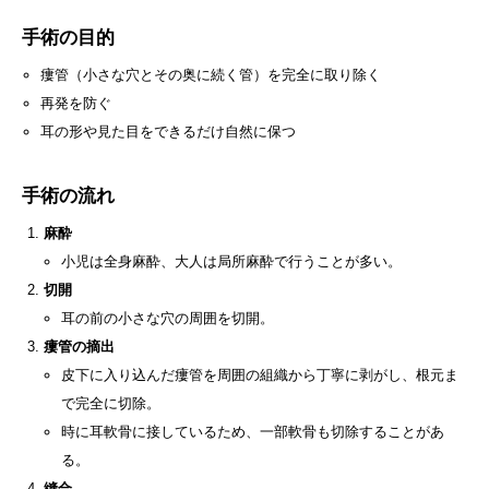
手術の目的
瘻管（小さな穴とその奥に続く管）を完全に取り除く
再発を防ぐ
耳の形や見た目をできるだけ自然に保つ
手術の流れ
麻酔
小児は全身麻酔、大人は局所麻酔で行うことが多い。
切開
耳の前の小さな穴の周囲を切開。
瘻管の摘出
皮下に入り込んだ瘻管を周囲の組織から丁寧に剥がし、根元ま
で完全に切除。
時に耳軟骨に接しているため、一部軟骨も切除することがあ
る。
縫合