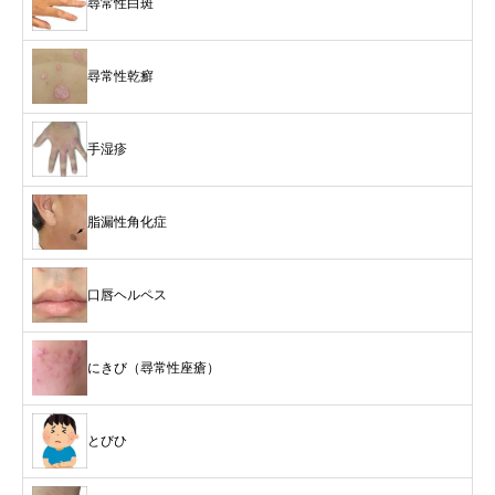
尋常性白斑
尋常性乾癬
手湿疹
脂漏性角化症
口唇ヘルペス
にきび（尋常性座瘡）
とびひ