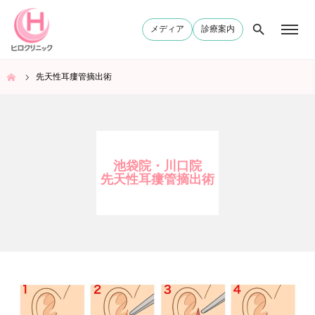
メディア
診療案内
ム
先天性耳瘻管摘出術
池袋院・川口院
先天性耳瘻管摘出術