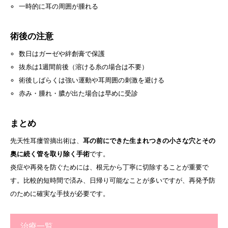
一時的に耳の周囲が腫れる
術後の注意
数日はガーゼや絆創膏で保護
抜糸は1週間前後（溶ける糸の場合は不要）
術後しばらくは強い運動や耳周囲の刺激を避ける
赤み・腫れ・膿が出た場合は早めに受診
まとめ
先天性耳瘻管摘出術は、
耳の前にできた生まれつきの小さな穴とその
奥に続く管を取り除く手術
です。
炎症や再発を防ぐためには、根元から丁寧に切除することが重要で
す。比較的短時間で済み、日帰り可能なことが多いですが、再発予防
のために確実な手技が必要です。
治療一覧