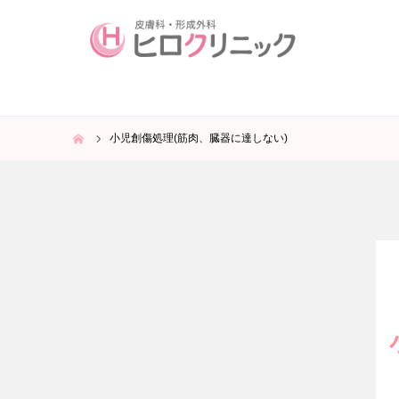
ホーム
小児創傷処理(筋肉、臓器に達しない)