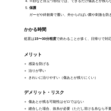
※顔など目立つ部位では、できるだけ傷あとが残ら
保護
ガーゼや絆創膏で覆い、外からのばい菌や刺激を防
かかる時間
処置は
15〜30分程度
で終わることが多く、日帰りで対
メリット
感染を防げる
治りが早い
きれいに治りやすい（傷あとが残りにくい）
デメリット・リスク
傷あとが残る可能性はゼロではない
縫合した場合、抜糸が必要（ただし溶ける糸なら不