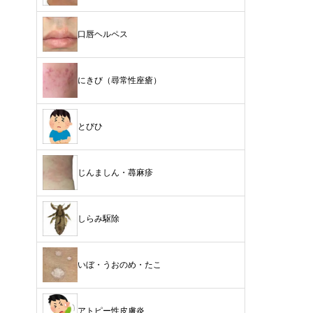
口唇ヘルペス
にきび（尋常性座瘡）
とびひ
じんましん・蕁麻疹
しらみ駆除
いぼ・うおのめ・たこ
アトピー性皮膚炎