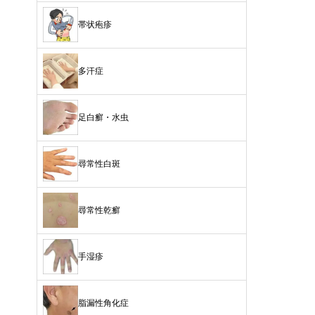
帯状疱疹
多汗症
足白癬・水虫
尋常性白斑
尋常性乾癬
手湿疹
脂漏性角化症