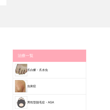
治療一覧
爪白癬・爪水虫
虫刺症
男性型脱毛症・AGA