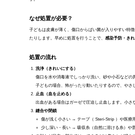
なぜ処置が必要？
子どもは皮膚が薄く、傷口からばい菌が入りやすい特徴
たりします。早めに処置を行うことで、
感染予防・きれ
処置の流れ
洗浄（きれいにする）
傷口を水や消毒液でしっかり洗い、砂や小石などの
子どもの場合、怖がったり動いたりするので、やさ
止血（血を止める）
出血がある場合はガーゼで圧迫し止血します。小さ
縫合や閉鎖
傷が浅く小さい → テープ（ Steri-Strip ）や
少し深い・長い → 吸収糸（自然に溶ける糸）や