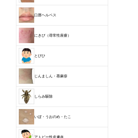
口唇ヘルペス
にきび（尋常性座瘡）
とびひ
じんましん・蕁麻疹
しらみ駆除
いぼ・うおのめ・たこ
アトピー性皮膚炎