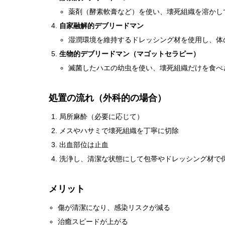
薬剤（酵素軟膏など）を使い、壊死組織を溶かし
自家融解的デブリードマン
湿潤環境を維持するドレッシング材を使用し、体
生物的デブリードマン（マゴットセラピー）
滅菌したハエの幼虫を使い、壊死組織だけを食べ
処置の流れ（外科的の場合）
局所麻酔（必要に応じて）
メスやハサミで壊死組織を丁寧に切除
出血部位は止血
洗浄し、清潔な状態にして包帯やドレッシング材で
メリット
傷が清潔になり、感染リスクが減る
治癒スピードが上がる