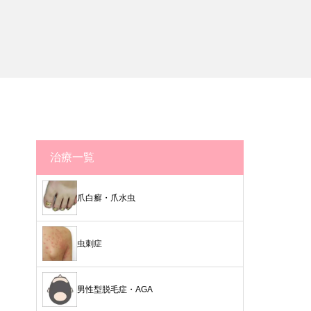
治療一覧
爪白癬・爪水虫
虫刺症
男性型脱毛症・AGA