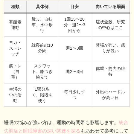
種類
具体例
目安
向いている場面
散歩、自転
1回15〜20
有酸素
症状全般。研究
車、水中歩
分・週2〜3
運動
の中心はここ
行
回から
ヨガ・
就寝前の10
緊張が強い、眠
ストレ
週2〜3回
分間
りが浅い
ッチ
筋トレ
スクワッ
体重・筋力の維
（自
ト、膝つき
週2〜3日
持
重）
腕立て
生活の
1駅分歩
毎日少しず
外出のハードル
中の活
く、階段を
つ
が高い日
動
使う
睡眠の悩みが強い方は、運動の時間帯も影響します。
統合
失調症と睡眠障害の深い関連を探る
もあわせて参考にして