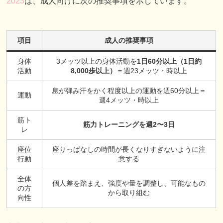
2023
は、成人向けに次の推奨事項を示しています。
項目
成人の推奨事項
身体
3メッツ以上の身体活動を
1日60分以上（1日約
活動
8,000歩以上）
＝週23メッツ・時以上
息が弾み汗をかく程度以上の運動を週60分以上＝
運動
週4メッツ・時以上
筋ト
筋力トレーニングを週2〜3日
レ
座位
座りっぱなしの時間が長くなりすぎないように注
行動
意する
全体
個人差を踏まえ、強度や量を調整し、可能なもの
の方
から取り組む
向性