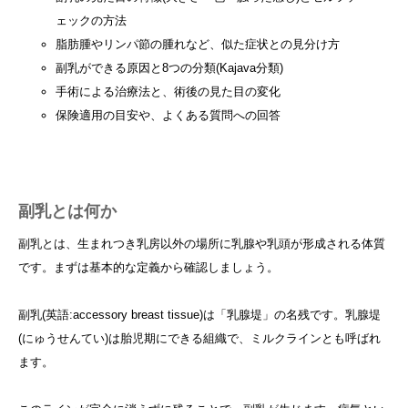
ェックの方法
脂肪腫やリンパ節の腫れなど、似た症状との見分け方
副乳ができる原因と8つの分類(Kajava分類)
手術による治療法と、術後の見た目の変化
保険適用の目安や、よくある質問への回答
副乳とは何か
副乳とは、生まれつき乳房以外の場所に乳腺や乳頭が形成される体質
です。まずは基本的な定義から確認しましょう。
副乳(英語:accessory breast tissue)は「乳腺堤」の名残です。乳腺堤
(にゅうせんてい)は胎児期にできる組織で、ミルクラインとも呼ばれ
ます。