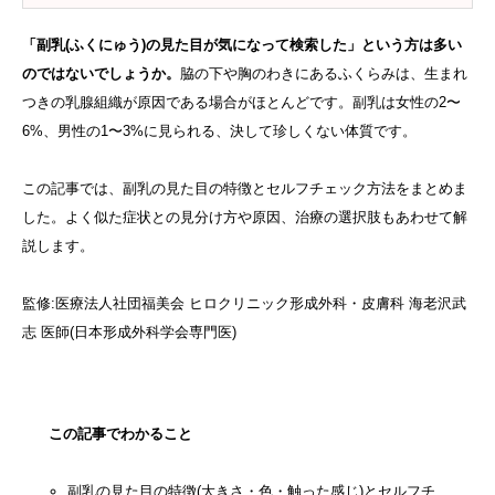
「副乳(ふくにゅう)の見た目が気になって検索した」という方は多い
のではないでしょうか。
脇の下や胸のわきにあるふくらみは、生まれ
つきの乳腺組織が原因である場合がほとんどです。副乳は女性の2〜
6%、男性の1〜3%に見られる、決して珍しくない体質です。
この記事では、副乳の見た目の特徴とセルフチェック方法をまとめま
した。よく似た症状との見分け方や原因、治療の選択肢もあわせて解
説します。
監修:医療法人社団福美会 ヒロクリニック形成外科・皮膚科 海老沢武
志 医師(日本形成外科学会専門医)
この記事でわかること
副乳の見た目の特徴(大きさ・色・触った感じ)とセルフチ