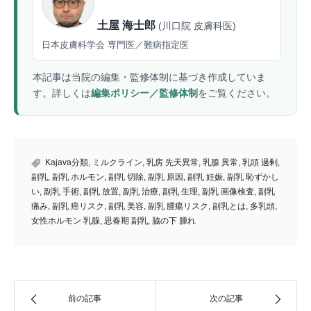
土屋 海士郎
(川口院 皮膚科医)
日本皮膚科学会 専門医／難病指定医
本記事は当院の編集・監修体制に基づき作成していま
す。詳しくは
編集ポリシー／監修体制
をご覧ください。
Kajava分類
,
ミルクライン
,
乳房 先天異常
,
乳腺 異常
,
乳頭 過剰
,
副乳
,
副乳 ホルモン
,
副乳 切除
,
副乳 原因
,
副乳 妊娠
,
副乳 恥ずかし
い
,
副乳 手術
,
副乳 放置
,
副乳 治療
,
副乳 生理
,
副乳 画像検査
,
副乳
痛み
,
副乳 癌リスク
,
副乳 美容
,
副乳 腫瘍リスク
,
副乳とは
,
多乳頭
,
女性ホルモン 乳腺
,
思春期 副乳
,
脇の下 腫れ
前の記事
次の記事