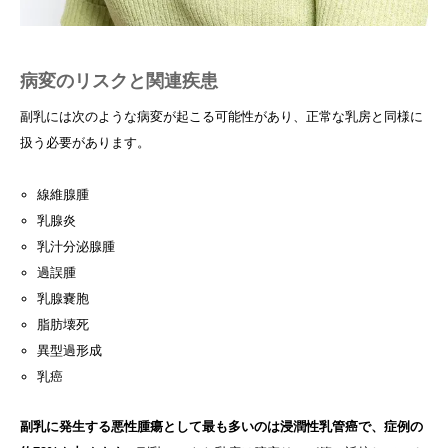
病変のリスクと関連疾患
副乳には次のような病変が起こる可能性があり、正常な乳房と同様に
扱う必要があります。
線維腺腫
乳腺炎
乳汁分泌腺腫
過誤腫
乳腺嚢胞
脂肪壊死
異型過形成
乳癌
副乳に発生する悪性腫瘍として最も多いのは浸潤性乳管癌で、症例の