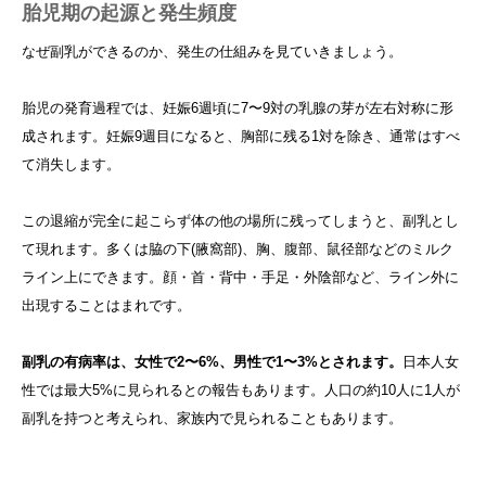
胎児期の起源と発生頻度
なぜ副乳ができるのか、発生の仕組みを見ていきましょう。
胎児の発育過程では、妊娠6週頃に7〜9対の乳腺の芽が左右対称に形
成されます。妊娠9週目になると、胸部に残る1対を除き、通常はすべ
て消失します。
この退縮が完全に起こらず体の他の場所に残ってしまうと、副乳とし
て現れます。多くは脇の下(腋窩部)、胸、腹部、鼠径部などのミルク
ライン上にできます。顔・首・背中・手足・外陰部など、ライン外に
出現することはまれです。
副乳の有病率は、女性で2〜6%、男性で1〜3%とされます。
日本人女
性では最大5%に見られるとの報告もあります。人口の約10人に1人が
副乳を持つと考えられ、家族内で見られることもあります。