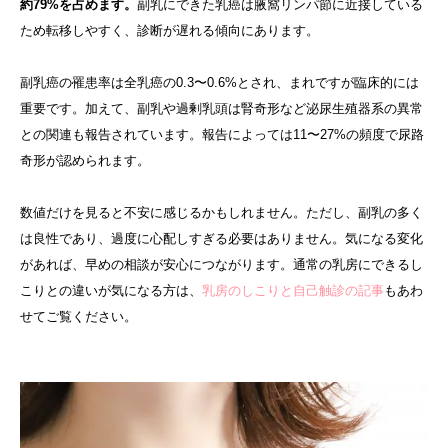
約79%を占めます。
副乳にできた乳癌は腋窩リンパ節に近接している
ため転移しやすく、診断が遅れる傾向にあります。
副乳癌の罹患率は全乳癌の0.3〜0.6%とされ、まれですが臨床的には
重要です。加えて、副乳や過剰乳頭は腎奇形など泌尿生殖器系の異常
との関連も報告されています。報告によっては11〜27%の頻度で尿路
奇形が認められます。
数値だけを見ると不安に感じるかもしれません。ただし、副乳の多く
は良性であり、過度に心配しすぎる必要はありません。気になる変化
があれば、早めの相談が安心につながります。通常の乳房にできるし
こりとの違いが気になる方は、
乳房のしこりと自己触診の記事
もあわ
せてご覧ください。