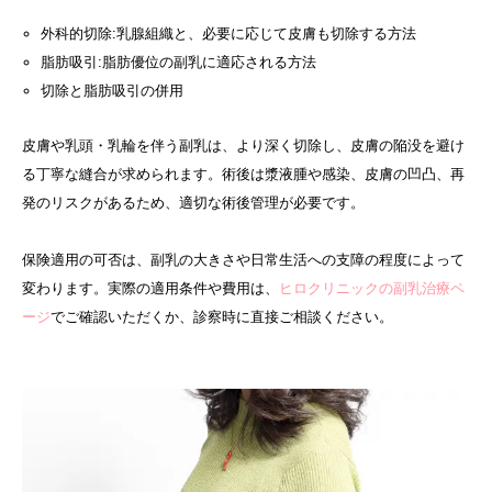
外科的切除:乳腺組織と、必要に応じて皮膚も切除する方法
脂肪吸引:脂肪優位の副乳に適応される方法
切除と脂肪吸引の併用
皮膚や乳頭・乳輪を伴う副乳は、より深く切除し、皮膚の陥没を避け
る丁寧な縫合が求められます。術後は漿液腫や感染、皮膚の凹凸、再
発のリスクがあるため、適切な術後管理が必要です。
保険適用の可否は、副乳の大きさや日常生活への支障の程度によって
変わります。実際の適用条件や費用は、
ヒロクリニックの副乳治療ペ
ージ
でご確認いただくか、診察時に直接ご相談ください。