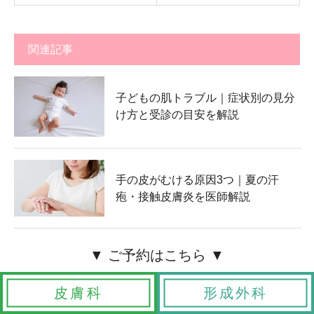
関連記事
子どもの肌トラブル｜症状別の見分
け方と受診の目安を解説
手の皮がむける原因3つ｜夏の汗
疱・接触皮膚炎を医師解説
粉瘤・ほくろの日帰り手術｜川口院
の当日オペ対応
皮膚科
形成外科