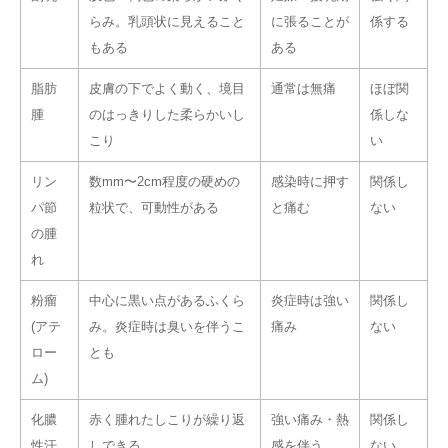
らみ。乳頭状に見えること
に張ることが
係する
もある
ある
脂肪
皮膚の下でよく動く、境目
通常は無痛
ほぼ関
腫
のはっきりした柔らかいし
係しな
こり
い
リン
数mm〜2cm程度の硬めの
感染時に押す
関係し
パ節
粒状で、可動性がある
と痛む
ない
の腫
れ
粉瘤
中心に黒い点があるふくら
炎症時は強い
関係し
(アテ
み。炎症時は臭いを伴うこ
痛み
ない
ロー
とも
ム)
化膿
赤く腫れたしこりが繰り返
強い痛み・熱
関係し
性汗
しできる
感を伴う
ない