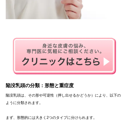
陥没乳頭の分類：形態と重症度
陥没乳頭は、その形や可逆性（押し出せるかどうか）により、以下の
ように分類されます。
まず、形態的には大きく2つのタイプに分けられます。