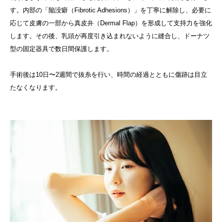
す。内部の「陥没癖（Fibrotic Adhesions）」を丁寧に解除し、必要に
応じて皮膚の一部から真皮弁（Dermal Flap）を形成して支持力を強化
します。その後、乳頭が再度引き込まれないように縫合し、ドーナツ
型の固定器具で数日間保護します。
手術後は10日〜2週間で抜糸を行い、時間の経過とともに傷跡は目立
たなくなります。