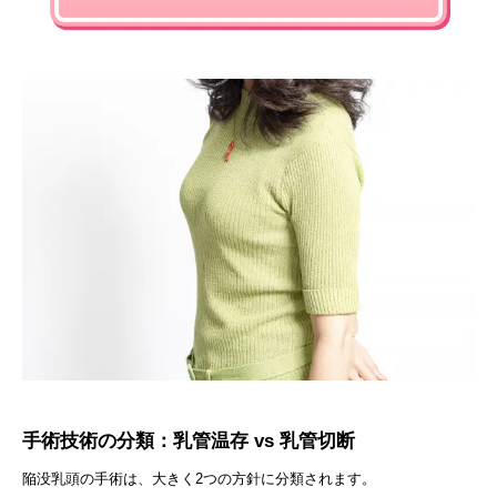
手術技術の分類：乳管温存 vs 乳管切断
陥没乳頭の手術は、大きく2つの方針に分類されます。