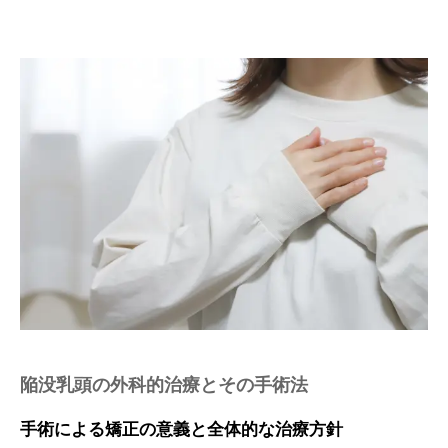
陥没乳頭の外科的治療とその手術法
手術による矯正の意義と全体的な治療方針