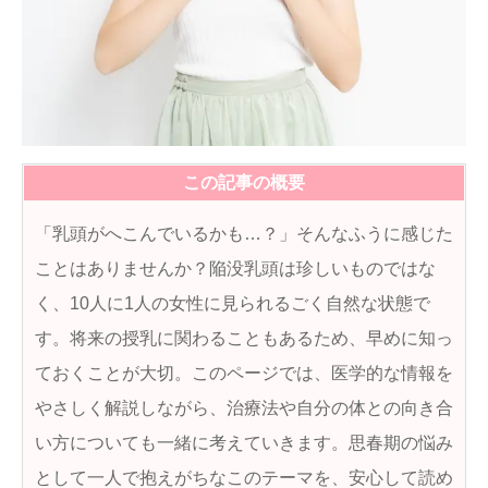
この記事の概要
「乳頭がへこんでいるかも…？」そんなふうに感じた
ことはありませんか？陥没乳頭は珍しいものではな
く、10人に1人の女性に見られるごく自然な状態で
す。将来の授乳に関わることもあるため、早めに知っ
ておくことが大切。このページでは、医学的な情報を
やさしく解説しながら、治療法や自分の体との向き合
い方についても一緒に考えていきます。思春期の悩み
として一人で抱えがちなこのテーマを、安心して読め