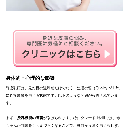
身体的・心理的な影響
陥没乳頭は、見た目の違和感だけでなく、生活の質（Quality of Life）
に直接影響を与える状態です。以下のような問題が報告されていま
す。
まず、
授乳機能の障害
が挙げられます。特にグレードIIやIIIでは、赤
ちゃんが乳頭をくわえづらくなることで、母乳がうまく与えられず、