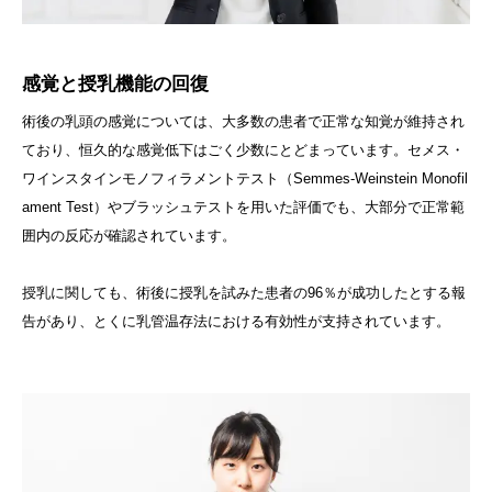
感覚と授乳機能の回復
術後の乳頭の感覚については、大多数の患者で正常な知覚が維持され
ており、恒久的な感覚低下はごく少数にとどまっています。セメス・
ワインスタインモノフィラメントテスト（Semmes-Weinstein Monofil
ament Test）やブラッシュテストを用いた評価でも、大部分で正常範
囲内の反応が確認されています。
授乳に関しても、術後に授乳を試みた患者の96％が成功したとする報
告があり、とくに乳管温存法における有効性が支持されています。