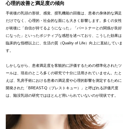
心理的改善と満足度の傾向
手術後の乳頭の形状、感覚、授乳機能の回復は、患者の身体的な満足
だけでなく、心理的・社会的な面にも大きく影響します。多くの女性
が術後に「自信が持てるようになった」「パートナーとの関係が良好
になった」といったポジティブな感想を述べており、こうした効果は
臨床的な指標以上に、生活の質（Quality of Life）向上に直結していま
す。
しかしながら、患者満足度を客観的に評価するための標準化されたツ
ールは、現在のところ多くの研究で十分に活用されていません。たと
えば、乳房手術における患者の満足度や心理的影響を測定するために
開発された「BREAST-Q（ブレストキュー）」と呼ばれる評価尺度
は、陥没乳頭の研究ではほとんど用いられていないのが現状です。