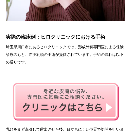
実際の臨床例：ヒロクリニックにおける手術
埼玉県川口市にあるヒロクリニックでは、形成外科専門医による保険
診療のもと、陥没乳頭の手術が提供されています。手術の流れは以下
の通りです。
乳頭をまず牽引して露出させた後、目立ちにくい位置で切開を行いま