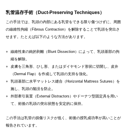
乳管温存手術（Duct-Preserving Techniques）
この手法では、乳頭の内部にある乳管をできる限り傷つけずに、周囲
の線維性拘縮（Fibrous Contraction）を解除することで乳頭を突出さ
せます。たとえば以下のような方法があります。
線維性束の鈍的剥離（Blunt Dissection）によって、乳頭基部の拘
縮を解除。
皮膚を三角形、ひし形、またはダイヤモンド形状に切開し、皮弁
（Dermal Flap）を作成して乳頭の支持を強化。
乳頭基部に水平マットレス縫合（Horizontal Mattress Sutures）を
施し、乳頭の陥没を防止。
外部牽引装置（External Distractors）やドーナツ型固定具を用い
て、術後の乳頭の突出状態を安定的に保持。
この手法は乳管の損傷リスクが低く、術後の授乳成功率が高いことが
報告されています。