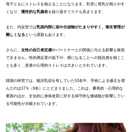
母子ともにストレスを抱えることになります。乳管に母乳が残りやす
くなり、
慢性的な乳腺炎
を繰り返すリスクも高まります。
また、内反型では
乳頭内部に垢や分泌物がたまりやすく、衛生管理が
難しくなる
という課題もあります。
さらに、
女性の自己肯定感
やパートナーとの関係に与える影響も無視
できません。性的満足度の低下や、裸になることへの抵抗感を抱くこ
とも多く、患者の心理的ストレスは大きいとされています。
韓国の研究では、陥没乳頭を有していた53名中、手術による修正を望
んだのは17％（9名）にとどまりました。これは、審美的・心理的な
要因のほか、文化的に身体改変に対する保守的な価値観が影響してい
る可能性が示唆されています。