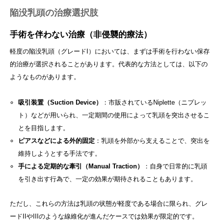
陥没乳頭の治療選択肢
手術を伴わない治療（非侵襲的療法）
軽度の陥没乳頭（グレードI）においては、まずは手術を行わない保存
的治療が選択されることがあります。代表的な方法としては、以下の
ようなものがあります。
吸引装置（Suction Device）
：市販されているNiplette（ニプレッ
ト）などが用いられ、一定期間の使用によって乳頭を突出させるこ
とを目指します。
ピアスなどによる外的固定
：乳頭を外部から支えることで、突出を
維持しようとする手法です。
手による定期的な牽引（Manual Traction）
：自身で日常的に乳頭
を引き出す行為で、一定の効果が期待されることもあります。
ただし、これらの方法は乳頭の状態が軽度である場合に限られ、グレ
ードIIやIIIのような線維化が進んだケースでは効果が限定的です。