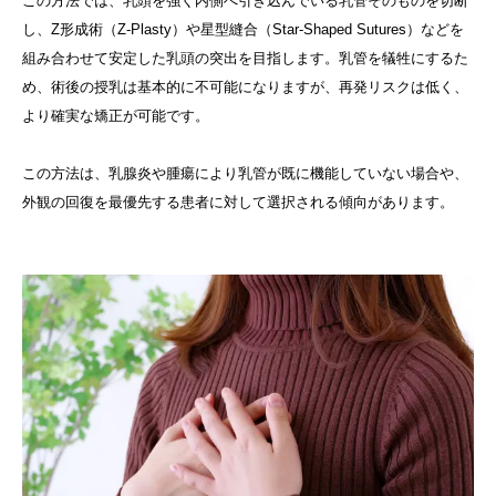
この方法では、乳頭を強く内側へ引き込んでいる乳管そのものを切断
し、Z形成術（Z-Plasty）や星型縫合（Star-Shaped Sutures）などを
組み合わせて安定した乳頭の突出を目指します。乳管を犠牲にするた
め、術後の授乳は基本的に不可能になりますが、再発リスクは低く、
より確実な矯正が可能です。
この方法は、乳腺炎や腫瘍により乳管が既に機能していない場合や、
外観の回復を最優先する患者に対して選択される傾向があります。