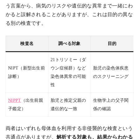
う言葉から、病気のリスクや遺伝的な異常まで一緒にわ
かると誤解されることがありますが、これは目的の異な
る別の検査です。
検査名
調べる対象
目的
21トリソミー（ダ
NIPT（新型出生前
ウン症候群）など
胎児の染色体疾患
診断）
染色体異常の可能
のスクリーニング
性
NIPPT
（出生前親
胎児と推定父親の
生物学上の父子関
子鑑定）
遺伝的な一致
係の確認
両者はいずれも母体血を利用する非侵襲的な検査という
共通点がありますが、
解析する対象も、結果からわかる