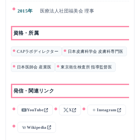
2015年
医療法人社団福美会 理事
資格・所属
CAPラボディレクター
日本皮膚科学会 皮膚科専門医
日本医師会 産業医
東京衛生検査所 指導監督医
発信・関連リンク
YouTube
X
Instagram
Wikipedia