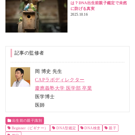
は？DNA出生前親子鑑定で未然
に防げる真実
2025.10.16
記事の監修者
岡 博史 先生
CAPラボディレクター
慶應義塾大学 医学部 卒業
医学博士
医師
出生前の親子識別
Beginner（ビギナー）
DNA型鑑定
DNA検査
親子