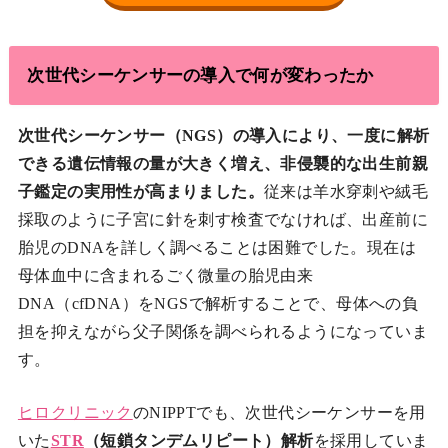
次世代シーケンサーの導入で何が変わったか
次世代シーケンサー（NGS）の導入により、一度に解析
できる遺伝情報の量が大きく増え、非侵襲的な出生前親
子鑑定の実用性が高まりました。
従来は羊水穿刺や絨毛
採取のように子宮に針を刺す検査でなければ、出産前に
胎児のDNAを詳しく調べることは困難でした。現在は
母体血中に含まれるごく微量の胎児由来
DNA（cfDNA）をNGSで解析することで、母体への負
担を抑えながら父子関係を調べられるようになっていま
す。
ヒロクリニック
のNIPPTでも、次世代シーケンサーを用
いた
STR
（短鎖タンデムリピート）解析
を採用していま