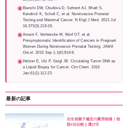
Bianchi DW, Chudova D, Sehnert AJ, Bhatt S,
Kendrick K, Scholl C, et al. Noninvasive Prenatal
Testing and Maternal Cancer. N Engl J Med. 2015 Jul
16;373(3):218-26.
Amant F, Verheecke M, Worf OT, et al.
Presymptomatic Identification of Cancers in Pregnant
Women During Noninvasive Prenatal Testing. JAMA
Oncol. 2015 Sep 1;1(6):814-9.
Heitzer E, Ulz P, Geigl JB. Circulating Tumor DNA as
a Liquid Biopsy for Cancer. Clin Chem. 2015
Jan;61(1):112-23.
最新の記事
出生前親子鑑定の費用相場｜他
院4社比較と選び方