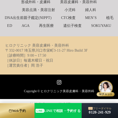
形成外科・皮膚科
美容皮膚科・美容外科
美容点滴・美容注射
小児科
婦人科
DNA出生前親子鑑定(NIPPT)
CTC検査
MEN’S
植毛
ED
AGA
再生医療
遺伝子検査
SOKUYAKU
ヒロクリニック 美容皮膚科・美容外科
〒332-0017 埼玉県川口市栄町3-11-27 Hiro Build 3F
［診療時間］9:00～17:50
［休診日］毎週木曜日・祝日
［運営責任者］岡 浩子
Instagram
Copyright ©
ヒロクリニック美容皮膚科・美容外科
AIチャット
简体中文
日本語
English
フリーダイヤル
Web予約
LINEで相談・予約する
LINE
0120-241-929