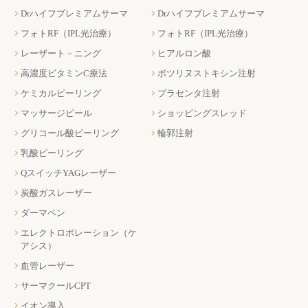
Drハイフプレミアムサーマ
Drハイフプレミアムサーマ
フォトRF（IPL光治療）
フォトRF（IPL光治療）
レーザート－ニング
ヒアルロン酸
高濃度ビタミンC療法
ボツリヌストキシン注射
ケミカルピーリング
プラセンタ注射
マッサージピール
ショッピングスレッド
グリコール酸ピーリング
輪郭注射
乳酸ピーリング
QスイッチYAGレーザー
炭酸ガスレーザー
ダーマペン
エレクトロポレーション（ケ
アシス）
血管レーザー
サーマクールCPT
イオン導入