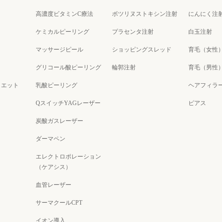
高濃度ビタミンC療法
ボツリヌストキシン注射
にんにく注
ケミカルピーリング
プラセンタ注射
白玉注射
マッサージピール
ショッピングスレッド
育毛（女性
グリコール酸ピーリング
輪郭注射
育毛（男性
イエット
乳酸ピーリング
ヘアフィラ
QスイッチYAGレーザー
ピアス
炭酸ガスレーザー
ダーマペン
エレクトロポレーション
（ケアシス）
血管レーザー
サーマクールCPT
イオン導入