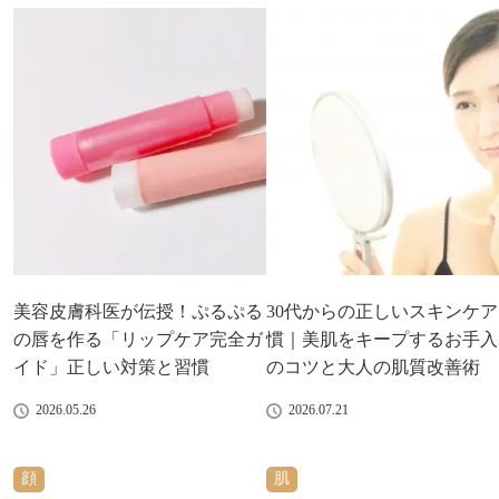
美容皮膚科医が伝授！ぷるぷる
30代からの正しいスキンケ
の唇を作る「リップケア完全ガ
慣｜美肌をキープするお手入
イド」正しい対策と習慣
のコツと大人の肌質改善術
2026.05.26
2026.07.21
顔
肌