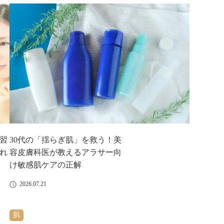
ア習
30代の「揺らぎ肌」を救う！美
れ
容皮膚科医が教えるアラサー向
け敏感肌ケアの正解
2026.07.21
肌